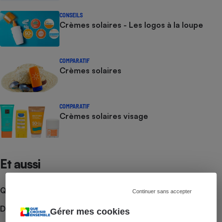
CONSEILS
Crèmes solaires - Les logos à la loupe
COMPARATIF
Crèmes solaires
COMPARATIF
Crèmes solaires visage
Et aussi
Que faire en cas de litige ?
Continuer sans accepter
Découvrir le forum
Gérer mes cookies