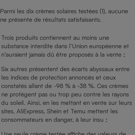
Téléphone mobile -
Smartphone
Parmi les dix crèmes solaires testées (1), aucune
Plaque de cuisson à
induction
ne présente de résultats satisfaisants.
Trois produits contiennent au moins une
Climatiseur -
substance interdite dans l’Union européenne et
Ventilateur
n’auraient jamais dû être proposés à la vente ;
Six autres présentent des écarts abyssaux entre
Antivirus
les indices de protection annoncés et ceux
Climatiseur -
Ventilateur
constatés allant de -98 % à -38 %. Ces crèmes
ne protègent pas ou trop peu contre les rayons
du soleil. Ainsi, en les mettant en vente sur leurs
sites, AliExpress, Shein et Temu mettent les
consommateurs en danger, à leur insu ;
Une seule crème testée affiche des valeurs de