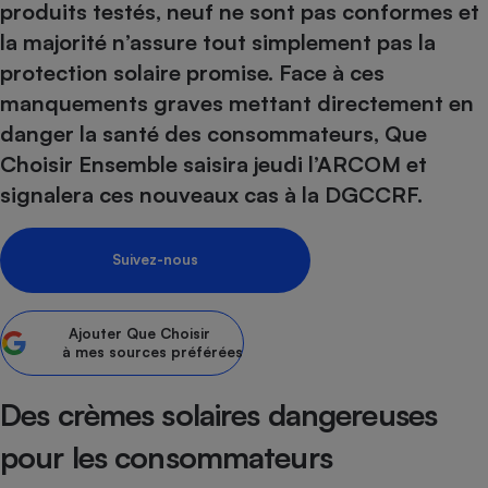
produits testés, neuf ne sont pas conformes et
Petit électroménager - U
la majorité n’assure tout simplement pas la
Complément
alimentaire
protection solaire promise. Face à ces
Mutuelle
Assurance emprunteur
manquements graves mettant directement en
danger la santé des consommateurs, Que
Choisir Ensemble saisira jeudi l’ARCOM et
signalera ces nouveaux cas à la DGCCRF.
Matelas
Champagne
bouteille
Banque en 
Suivez-nous
Téléviseur
Antimoustique
Lave-linge
Ajouter
Que Choisir
à mes sources préférées
Des crèmes solaires dangereuses
Radiateur électrique
pour les consommateurs