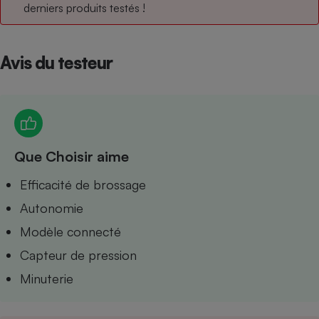
derniers produits testés !
Petit électroménager - U
Complément
alimentaire
Mutuelle
Avis du testeur
Assurance emprunteur
Matelas
Champagne
Que Choisir aime
bouteille
Banque en 
Efficacité de brossage
Téléviseur
Antimoustique
Autonomie
Lave-linge
Modèle connecté
Capteur de pression
Minuterie
Radiateur électrique