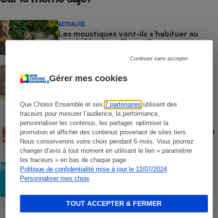
ACTUALITÉ
Les moustiques vont-ils s’habituer au
répulsif le plus efficace ?
Continuer sans accepter
ACTION QUE CHOISIR ENSEMBLE
Test des crèmes solaires vendues sur
Gérer mes cookies
Temu, Shein et AliExpress - 9 sur 10
dangereuses pour la santé des
consommateurs
Que Choisir Ensemble et ses
7 partenaires
utilisent des
traceurs pour mesurer l’audience, la performance,
ACTUALITÉ
personnaliser les contenus, les partager, optimiser la
Crèmes solaires - Le bilan désastreux des
promotion et afficher des contenus provenant de sites tiers.
plateformes chinoises
Nous conserverons votre choix pendant 6 mois. Vous pourrez
changer d’avis à tout moment en utilisant le lien « paramétrer
les traceurs » en bas de chaque page.
CONSEILS
Politique de confidentialité mise à jour le 12/07/2024
Crèmes solaires - Les logos à la loupe
Personnaliser mes choix
TOUT ACCEPTER & FERMER
COMMENT NOUS TESTONS