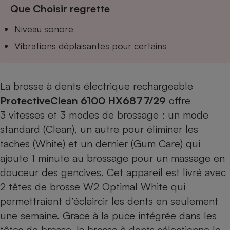
Téléphone mobile -
Que Choisir regrette
Smartphone
Plaque de cuisson à
Niveau sonore
induction
Vibrations déplaisantes pour certains
Climatiseur -
Ventilateur
La brosse à dents électrique rechargeable
ProtectiveClean 6100 HX6877/29
offre
3 vitesses et 3 modes de brossage : un mode
Antivirus
standard (Clean), un autre pour éliminer les
Climatiseur -
taches (White) et un dernier (Gum Care) qui
Ventilateur
ajoute 1 minute au brossage pour un massage en
douceur des gencives. Cet appareil est livré avec
2 têtes de brosse W2 Optimal White qui
permettraient d’éclaircir les dents en seulement
une semaine. Grace à la puce intégrée dans les
têtes de brosse, la brosse à dents sélectionne le