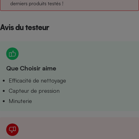
derniers produits testés !
Petit électroménager - U
Complément
alimentaire
Mutuelle
Avis du testeur
Assurance emprunteur
Matelas
Champagne
Que Choisir aime
bouteille
Banque en 
Efficacité de nettoyage
Téléviseur
Antimoustique
Capteur de pression
Lave-linge
Minuterie
Radiateur électrique