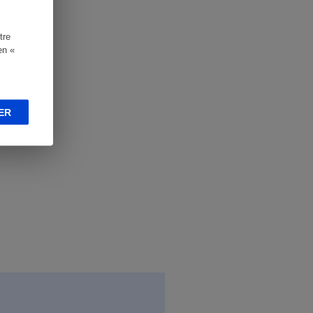
tre
en «
ER