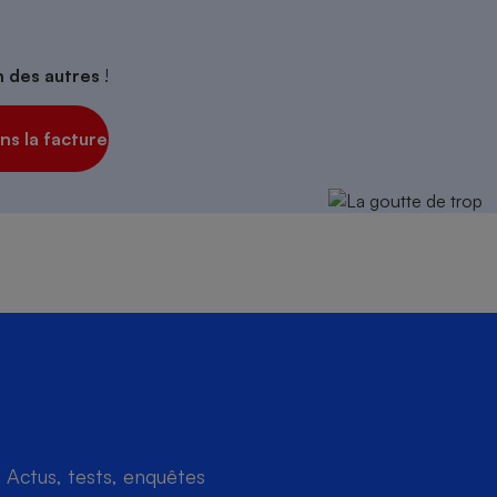
on des autres
!
s la facture
Actus, tests, enquêtes