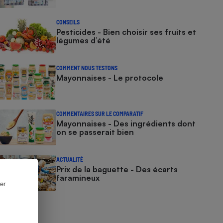
CONSEILS
Pesticides - Bien choisir ses fruits et
légumes d’été
COMMENT NOUS TESTONS
Mayonnaises - Le protocole
COMMENTAIRES SUR LE COMPARATIF
Mayonnaises - Des ingrédients dont
on se passerait bien
ACTUALITÉ
Prix de la baguette - Des écarts
faramineux
er