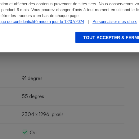
tion et afficher des contenus provenant de sites tiers. Nous conserverons vo
 pendant 6 mois. Vous pourrez changer d’avis à tout moment en utilisant le li
étrer les traceurs » en bas de chaque page.
ique de confidentialité mise à jour le 12/07/2024
|
Personnaliser mes choix
TOUT ACCEPTER & FERM
 E30 (kit avec panneau
91 degrés
55 degrés
2304 x 1296 pixels
Oui