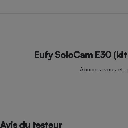
Internet
Gros électroménager
Téléphonie
Petit électroménager 
Complément
alimentaire
Mutuelle
Assurance emprunteu
Eufy SoloCam E30 (kit 
Abonnez-vous et a
Matelas
Champa
boutei
Banque 
Téléviseur
Antimoustique
Lave-linge
Avis du testeur