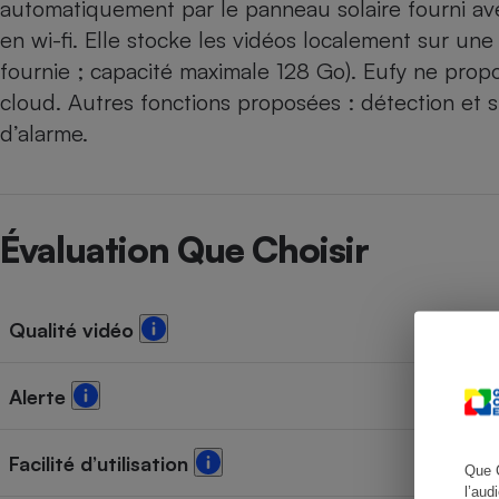
automatiquement par le panneau solaire fourni avec l
en wi-fi. Elle stocke les vidéos localement sur u
fournie ; capacité maximale 128 Go). Eufy ne prop
cloud. Autres fonctions proposées : détection et
Cafetière à expresso
d’alarme.
Évaluation Que Choisir
Qualité vidéo
Robot ménager
Alerte
Facilité d’utilisation
Que 
l’aud