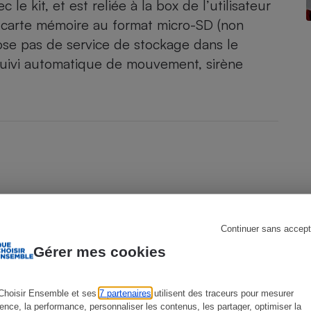
e kit, et est reliée à la box de l’utilisateur
ne carte mémoire au format micro-SD (non
ose pas de service de stockage dans le
 suivi automatique de mouvement, sirène
s
Réfrigérateur
Continuer sans accept
Gérer mes cookies
Choisir Ensemble et ses
7 partenaires
utilisent des traceurs pour mesurer
ience, la performance, personnaliser les contenus, les partager, optimiser la