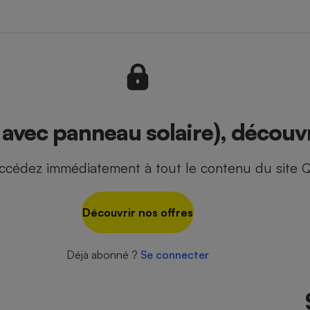
- Ustensile
Foie gras
Aide auditive
r
Assurance vie
avec panneau solaire), découvr
ccédez immédiatement à tout le contenu du site Q
Poêle à granulés
gne - Comment choisir une
lle de champagne
en ligne
Découvrir nos offres
Ordinateur portable
Crème solaire
Lave-vaisselle
Déjà abonné ?
Se connecter