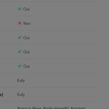
Oui
Non
Oui
Oui
Oui
Eufy
e)
Eufy
Amazon Alexa, Apple HomeKit, Assistant