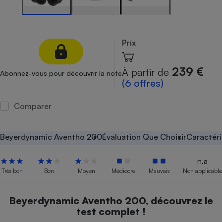
Petit électroménager - U
Complément
alimentaire
Mutuelle
Prix
Assurance emprunteur
239 €
À partir de
Abonnez-vous pour découvrir la note
(6 offres)
Matelas
Champagne
Comparer
bouteille
Banque en 
Téléviseur
Beyerdynamic Aventho 200
Évaluation Que Choisir
Caractéri
Antimoustique
Lave-linge
n.a
Très bon
Bon
Moyen
Médiocre
Mauvais
Non applicable
Radiateur électrique
Beyerdynamic Aventho 200, découvrez le
test complet !