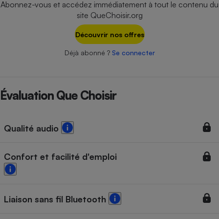
Abonnez-vous et accédez immédiatement à tout le contenu du
Téléphone mobile -
Smartphone
site QueChoisir.org
Plaque de cuisson à
induction
Découvrir nos offres
Déjà abonné ?
Se connecter
Climatiseur -
Ventilateur
Évaluation Que Choisir
Antivirus
Qualité audio
Climatiseur -
Ventilateur
Confort et facilité d'emploi
Liaison sans fil Bluetooth