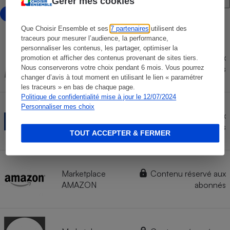
Gérer mes cookies
avec marketplace
Que Choisir Ensemble et ses
7 partenaires
utilisent des
traceurs pour mesurer l’audience, la performance,
personnaliser les contenus, les partager, optimiser la
Marketplace
Contenu réservé aux
promotion et afficher des contenus provenant de sites tiers.
FNAC
abonnés
Nous conserverons votre choix pendant 6 mois. Vous pourrez
changer d’avis à tout moment en utilisant le lien « paramétrer
les traceurs » en bas de chaque page.
Politique de confidentialité mise à jour le 12/07/2024
Personnaliser mes choix
Contenu réservé aux
LDLC
abonnés
TOUT ACCEPTER & FERMER
Marketplace
Contenu réservé aux
AMAZON
abonnés