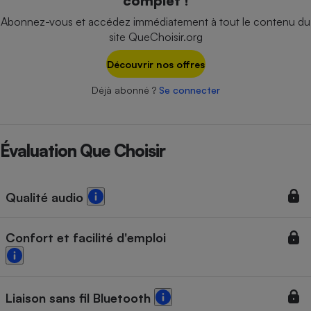
complet !
Téléphone mobile -
Smartphone
Abonnez-vous et accédez immédiatement à tout le contenu du
Plaque de cuisson à
site QueChoisir.org
induction
Découvrir nos offres
Déjà abonné ?
Se connecter
Climatiseur -
Ventilateur
Évaluation Que Choisir
Antivirus
Climatiseur -
Ventilateur
Qualité audio
Confort et facilité d'emploi
Liaison sans fil Bluetooth