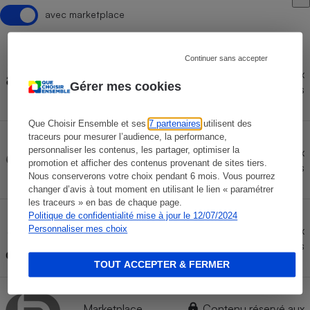
avec marketplace
Continuer sans accepter
Contenu réservé aux
AMAZON
Gérer mes cookies
abonnés
Que Choisir Ensemble et ses
7 partenaires
utilisent des
traceurs pour mesurer l’audience, la performance,
personnaliser les contenus, les partager, optimiser la
Marketplace
Contenu réservé aux
promotion et afficher des contenus provenant de sites tiers.
CDISCOUNT
abonnés
Nous conserverons votre choix pendant 6 mois. Vous pourrez
changer d’avis à tout moment en utilisant le lien « paramétrer
les traceurs » en bas de chaque page.
Politique de confidentialité mise à jour le 12/07/2024
Marketplace
Contenu réservé aux
Personnaliser mes choix
CARREFOUR
abonnés
TOUT ACCEPTER & FERMER
Marketplace
Contenu réservé aux