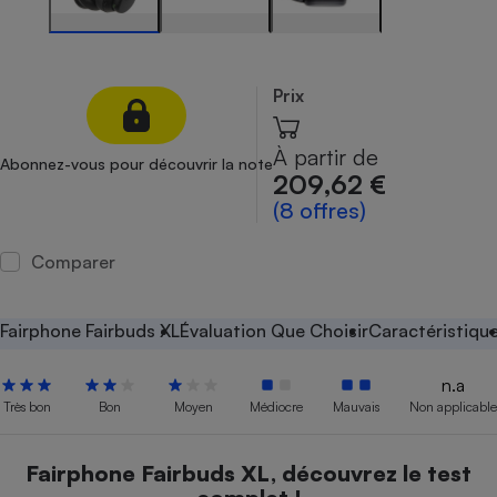
Petit électroménager - U
Complément
alimentaire
Mutuelle
Prix
Assurance emprunteur
À partir de
Abonnez-vous pour découvrir la note
209,62 €
(8 offres)
Matelas
Champagne
bouteille
Banque en 
Comparer
Téléviseur
Antimoustique
Lave-linge
Fairphone Fairbuds XL
Évaluation Que Choisir
Caractéristiqu
n.a
Très bon
Bon
Moyen
Médiocre
Mauvais
Non applicable
Radiateur électrique
Fairphone Fairbuds XL, découvrez le test