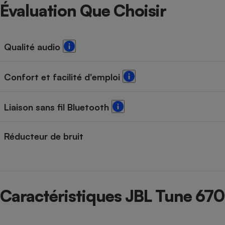
Radiateur électrique
Évaluation Que Choisir
Téléphone mobile -
Smartphone
Qualité audio
Plaque de cuisson à
induction
Confort et facilité d'emploi
Climatiseur -
Liaison sans fil Bluetooth
Ventilateur
Réducteur de bruit
Antivirus
Climatiseur -
Ventilateur
Caractéristiques JBL Tune 67