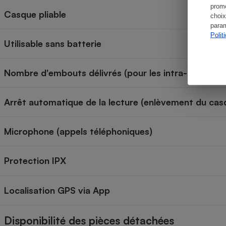
promo
Casque pliable
choix
param
Polit
Utilisable sans batterie
Nombre d'embouts délivrés (pour les intra-aural)
Arrêt automatique de la lecture (enlèvement du cas
Microphone (appels téléphoniques)
Protection IPX
Localisation GPS via App
Disponibilité des pièces détachées