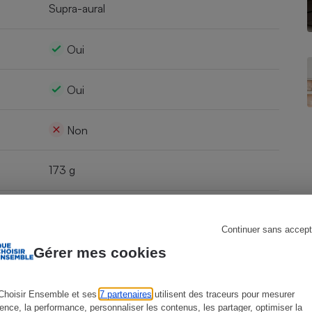
Supra-aural
Oui
s
Réfrigérateur
Oui
Non
173 g
Oui
Continuer sans accept
Gérer mes cookies
Oui
Oui
Choisir Ensemble et ses
7 partenaires
utilisent des traceurs pour mesurer
ience, la performance, personnaliser les contenus, les partager, optimiser la