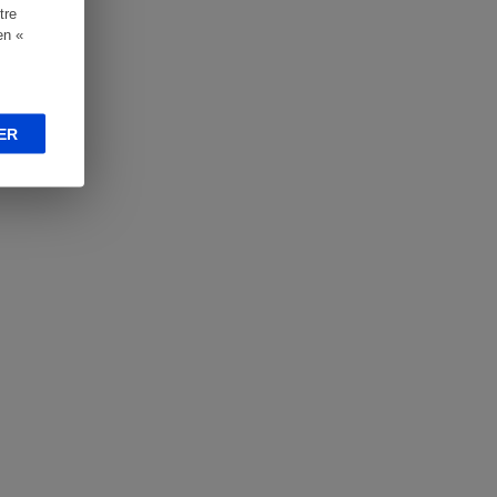
tre
en «
ER