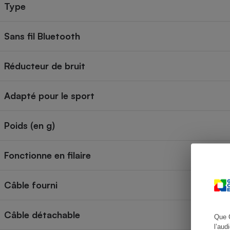
Type
Sans fil Bluetooth
Cafetière à expresso
Réducteur de bruit
Adapté pour le sport
Poids (en g)
Robot ménager
Fonctionne en filaire
Câble fourni
Câble détachable
Que 
l’aud