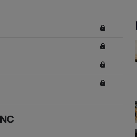
Électricité - Gaz
Appareil photo
numérique
Four encastrable
Lessive
Aspirateur
0NC