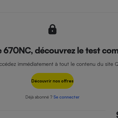
- Ustensile
Foie gras
Aide auditive
r
Assurance vie
 670NC, découvrez le test com
ccédez immédiatement à tout le contenu du site Q
Poêle à granulés
gne - Comment choisir une
lle de champagne
en ligne
Découvrir nos offres
Ordinateur portable
Crème solaire
Lave-vaisselle
Déjà abonné ?
Se connecter