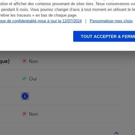
tion et afficher des contenus provenant de sites tiers. Nous conserverons vo
Oui
 pendant 6 mois. Vous pourrez changer d’avis à tout moment en utilisant le li
étrer les traceurs » en bas de chaque page.
ique de confidentialité mise à jour le 12/07/2024
|
Personnaliser mes choix
Oui
TOUT ACCEPTER & FERM
n. a.
que)
Non
Oui
Non