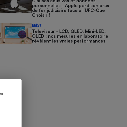
Clauses abusives et données
personnelles - Apple perd son bras
de fer judiciaire face à l’UFC-Que
Choisir !
BRÈVE
Téléviseur - LCD, QLED, Mini-LED,
OLED : nos mesures en laboratoire
révèlent les vraies performances
er