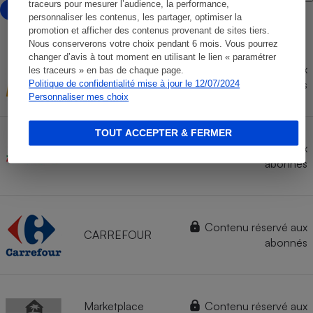
traceurs pour mesurer l’audience, la performance,
avec marketplace
personnaliser les contenus, les partager, optimiser la
promotion et afficher des contenus provenant de sites tiers.
Nous conserverons votre choix pendant 6 mois. Vous pourrez
changer d’avis à tout moment en utilisant le lien « paramétrer
Contenu réservé aux
les traceurs » en bas de chaque page.
FNAC
abonnés
Politique de confidentialité mise à jour le 12/07/2024
Personnaliser mes choix
TOUT ACCEPTER & FERMER
Contenu réservé aux
AUCHAN
abonnés
Contenu réservé aux
CARREFOUR
abonnés
Marketplace
Contenu réservé aux