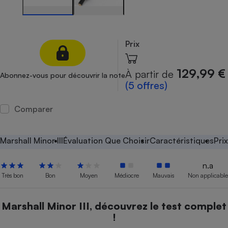
Petit électroménager - U
Complément
alimentaire
Mutuelle
Prix
Assurance emprunteur
129,99 €
À partir de
Abonnez-vous pour découvrir la note
(5 offres)
Matelas
Champagne
Comparer
bouteille
Banque en 
Téléviseur
Marshall Minor III
Évaluation Que Choisir
Caractéristiques
Pri
Antimoustique
Lave-linge
n.a
Très bon
Bon
Moyen
Médiocre
Mauvais
Non applicable
Radiateur électrique
Marshall Minor III, découvrez le test complet
!