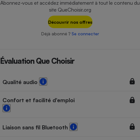
Abonnez-vous et accédez immédiatement à tout le contenu du
Téléphone mobile -
Smartphone
site QueChoisir.org
Plaque de cuisson à
induction
Découvrir nos offres
Déjà abonné ?
Se connecter
Climatiseur -
Ventilateur
Évaluation Que Choisir
Antivirus
Qualité audio
Climatiseur -
Ventilateur
Confort et facilité d'emploi
Liaison sans fil Bluetooth