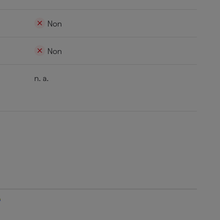
Non
Non
n. a.