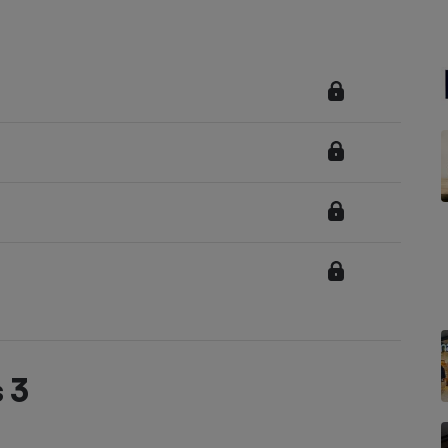
Électricité - Gaz
Appareil photo
numérique
Four encastrable
Lessive
Aspirateur
 3