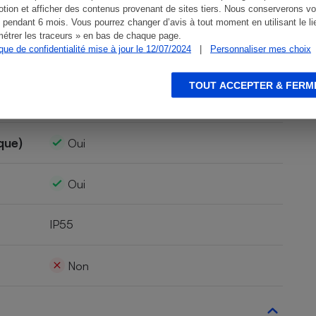
tion et afficher des contenus provenant de sites tiers. Nous conserverons vo
Non
 pendant 6 mois. Vous pourrez changer d’avis à tout moment en utilisant le li
étrer les traceurs » en bas de chaque page.
ique de confidentialité mise à jour le 12/07/2024
|
Personnaliser mes choix
Non
TOUT ACCEPTER & FERM
3
que)
Oui
Oui
IP55
Non