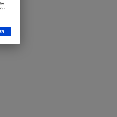
tre
en «
ER