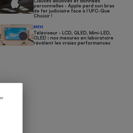
Clauses abusives et données
personnelles - Apple perd son bras
de fer judiciaire face à l’UFC-Que
Choisir !
BRÈVE
Téléviseur - LCD, QLED, Mini-LED,
OLED : nos mesures en laboratoire
révèlent les vraies performances
er