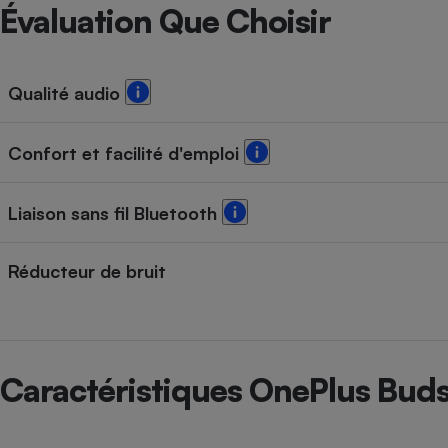
Radiateur électrique
Évaluation Que Choisir
Téléphone mobile -
Smartphone
Qualité audio
Plaque de cuisson à
induction
Confort et facilité d'emploi
Climatiseur -
Liaison sans fil Bluetooth
Ventilateur
Réducteur de bruit
Antivirus
Climatiseur -
Ventilateur
Caractéristiques OnePlus Buds