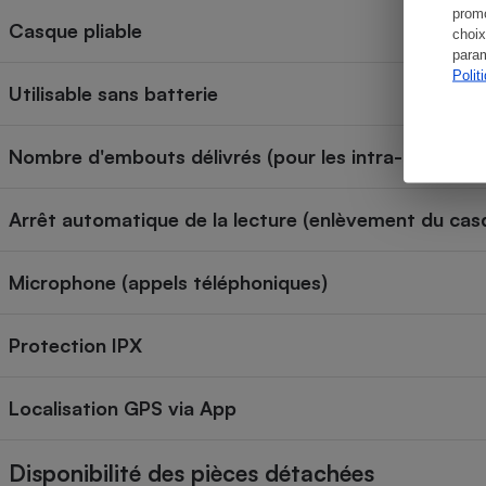
promo
Casque pliable
choix
param
Polit
Utilisable sans batterie
Nombre d'embouts délivrés (pour les intra-aural)
Arrêt automatique de la lecture (enlèvement du cas
Microphone (appels téléphoniques)
Protection IPX
Localisation GPS via App
Disponibilité des pièces détachées