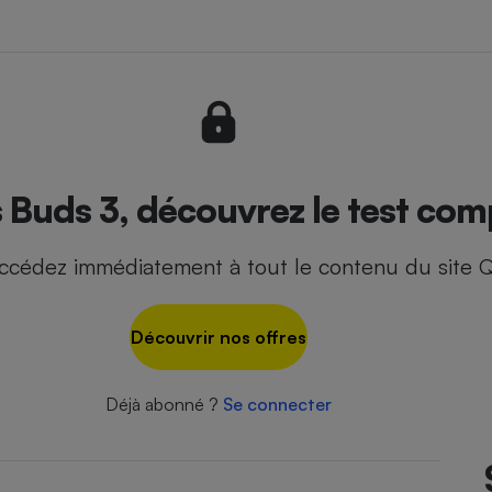
- Ustensile
Foie gras
Aide auditive
r
Assurance vie
Buds 3, découvrez le test comp
ccédez immédiatement à tout le contenu du site Q
Poêle à granulés
gne - Comment choisir une
lle de champagne
en ligne
Découvrir nos offres
Ordinateur portable
Crème solaire
Lave-vaisselle
Déjà abonné ?
Se connecter