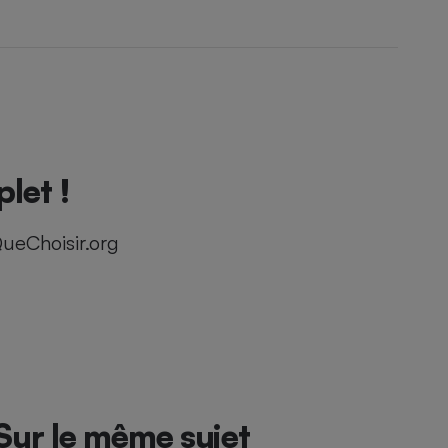
let !
ueChoisir.org
Sur le même sujet