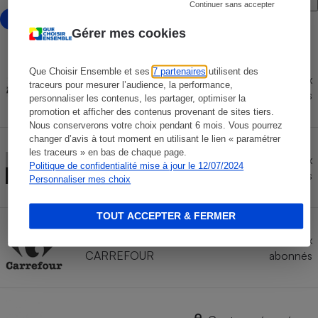
Continuer sans accepter
avec marketplace
Gérer mes cookies
Que Choisir Ensemble et ses
7 partenaires
utilisent des
Marketplace
Contenu réservé aux
traceurs pour mesurer l’audience, la performance,
AUCHAN
abonnés
personnaliser les contenus, les partager, optimiser la
promotion et afficher des contenus provenant de sites tiers.
Nous conserverons votre choix pendant 6 mois. Vous pourrez
changer d’avis à tout moment en utilisant le lien « paramétrer
les traceurs » en bas de chaque page.
Marketplace
Contenu réservé aux
Politique de confidentialité mise à jour le 12/07/2024
CONFORAMA
abonnés
Personnaliser mes choix
TOUT ACCEPTER & FERMER
Marketplace
Contenu réservé aux
CARREFOUR
abonnés