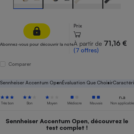
Petit électroménager - U
Complément
alimentaire
Mutuelle
Prix
Assurance emprunteur
71,16 €
À partir de
Abonnez-vous pour découvrir la note
(7 offres)
Matelas
Champagne
Comparer
bouteille
Banque en 
Téléviseur
Sennheiser Accentum Open
Évaluation Que Choisir
Caractéri
Antimoustique
Lave-linge
n.a
Très bon
Bon
Moyen
Médiocre
Mauvais
Non applicable
Radiateur électrique
Sennheiser Accentum Open, découvrez le
test complet !