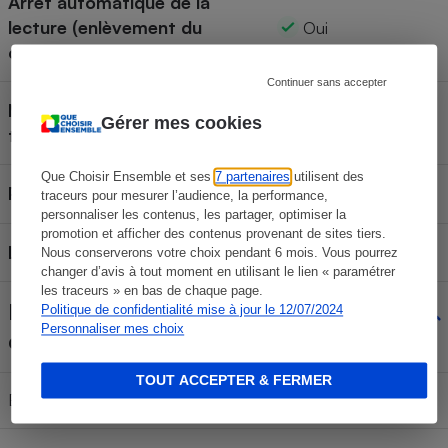
Arrêt automatique de la
lecture (enlèvement du
Oui
casque)
Continuer sans accepter
Microphone (appels
Gérer mes cookies
Oui
téléphoniques)
Que Choisir Ensemble et ses
7 partenaires
utilisent des
Protection IPX
traceurs pour mesurer l’audience, la performance,
personnaliser les contenus, les partager, optimiser la
promotion et afficher des contenus provenant de sites tiers.
Localisation GPS via App
Oui
Nous conserverons votre choix pendant 6 mois. Vous pourrez
changer d’avis à tout moment en utilisant le lien « paramétrer
les traceurs » en bas de chaque page.
Disponibilité des pièces
Politique de confidentialité mise à jour le 12/07/2024
Personnaliser mes choix
détachées
TOUT ACCEPTER & FERMER
Batterie
Non