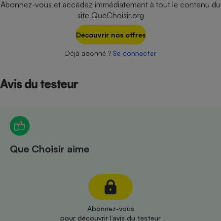
Abonnez-vous et accédez immédiatement à tout le contenu du
Téléphone mobile -
Smartphone
site QueChoisir.org
Plaque de cuisson à
induction
Découvrir nos offres
Déjà abonné ?
Se connecter
Climatiseur -
Ventilateur
Avis du testeur
Antivirus
Climatiseur -
Ventilateur
Que Choisir aime
Abonnez-vous
pour découvrir l’avis du testeur