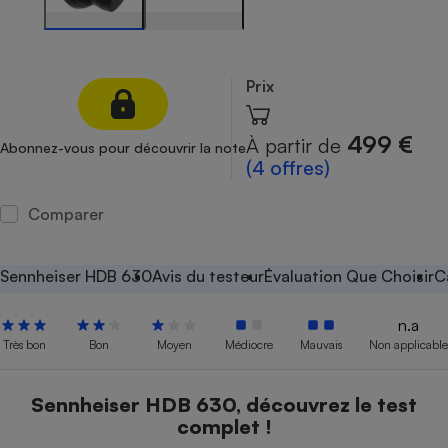
Petit électroménager - U
Complément
alimentaire
Mutuelle
Prix
Assurance emprunteur
499 €
À partir de
Abonnez-vous pour découvrir la note
(4 offres)
Matelas
Champagne
Comparer
bouteille
Banque en 
Téléviseur
Sennheiser HDB 630
Avis du testeur
Évaluation Que Choisir
C
Antimoustique
Lave-linge
n.a
Très bon
Bon
Moyen
Médiocre
Mauvais
Non applicable
Radiateur électrique
Sennheiser HDB 630, découvrez le test
complet !