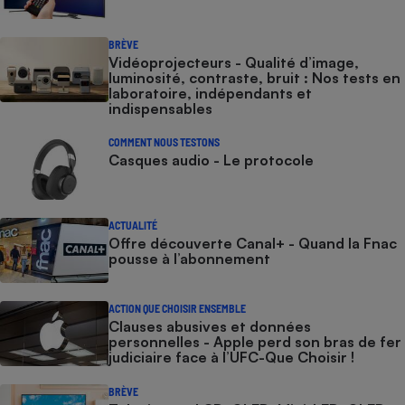
BRÈVE
Vidéoprojecteurs - Qualité d’image,
luminosité, contraste, bruit : Nos tests en
laboratoire, indépendants et
indispensables
COMMENT NOUS TESTONS
Casques audio - Le protocole
ACTUALITÉ
Offre découverte Canal+ - Quand la Fnac
pousse à l’abonnement
ACTION QUE CHOISIR ENSEMBLE
Clauses abusives et données
personnelles - Apple perd son bras de fer
judiciaire face à l’UFC-Que Choisir !
BRÈVE