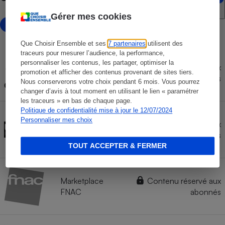
Gérer mes cookies
avec marketplace
Que Choisir Ensemble et ses
7 partenaires
utilisent des
traceurs pour mesurer l’audience, la performance,
personnaliser les contenus, les partager, optimiser la
Marketplace
Contenu réservé aux
promotion et afficher des contenus provenant de sites tiers.
CARREFOUR
abonnés
Nous conserverons votre choix pendant 6 mois. Vous pourrez
changer d’avis à tout moment en utilisant le lien « paramétrer
les traceurs » en bas de chaque page.
Politique de confidentialité mise à jour le 12/07/2024
Personnaliser mes choix
Marketplace
Contenu réservé aux
UBALDI
abonnés
TOUT ACCEPTER & FERMER
Marketplace
Contenu réservé aux
FNAC
abonnés