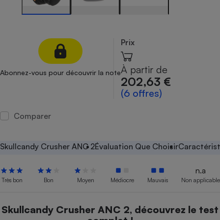
Petit électroménager - U
Complément
alimentaire
Mutuelle
Prix
Assurance emprunteur
À partir de
Abonnez-vous pour découvrir la note
202,63 €
(6 offres)
Matelas
Champagne
bouteille
Banque en 
Comparer
Téléviseur
Antimoustique
Lave-linge
Skullcandy Crusher ANC 2
Évaluation Que Choisir
Caractéris
n.a
Très bon
Bon
Moyen
Médiocre
Mauvais
Non applicable
Radiateur électrique
Skullcandy Crusher ANC 2, découvrez le test