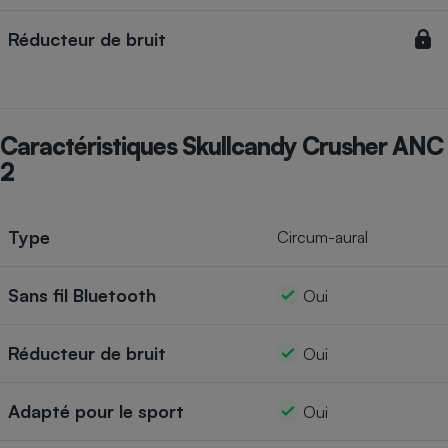
Cafetière à expressos
Réducteur de bruit
Caractéristiques Skullcandy Crusher ANC
2
Robot ménager
Type
Circum-aural
Sans fil Bluetooth
Oui
Réducteur de bruit
Oui
Adapté pour le sport
Oui