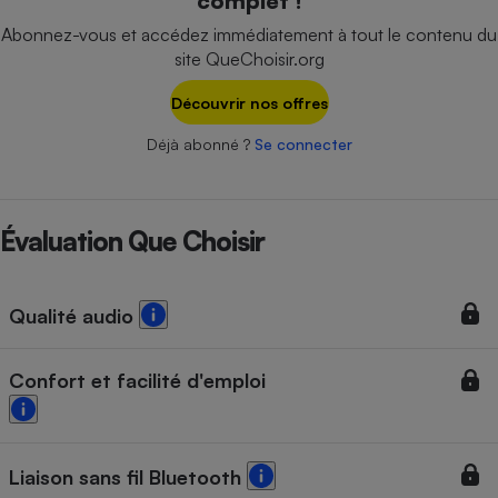
complet !
Téléphone mobile -
Smartphone
Abonnez-vous et accédez immédiatement à tout le contenu du
Plaque de cuisson à
site QueChoisir.org
induction
Découvrir nos offres
Déjà abonné ?
Se connecter
Climatiseur -
Ventilateur
Évaluation Que Choisir
Antivirus
Climatiseur -
Ventilateur
Qualité audio
Confort et facilité d'emploi
Liaison sans fil Bluetooth