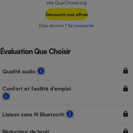
site QueChoisir.org
Téléphone mobile -
Smartphone
Plaque de cuisson à
Découvrir nos offres
induction
Déjà abonné ?
Se connecter
Climatiseur -
Ventilateur
Évaluation Que Choisir
Antivirus
Qualité audio
Climatiseur -
Ventilateur
Confort et facilité d'emploi
Liaison sans fil Bluetooth
Réducteur de bruit