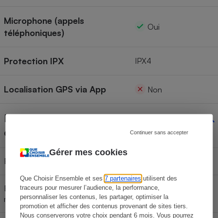
Microphone (appels
Oui
téléphoniques)
Protection IPX
IPX4
Localisation GPS via App
Non
Disponibilité des pièces
détachées
Continuer sans accepter
Gérer mes cookies
Batterie
Non
Que Choisir Ensemble et ses
7 partenaires
utilisent des
Embouts (pour les intra-aural) ou
traceurs pour mesurer l’audience, la performance,
Non
personnaliser les contenus, les partager, optimiser la
mousses (pour les casques)
promotion et afficher des contenus provenant de sites tiers.
Nous conserverons votre choix pendant 6 mois. Vous pourrez