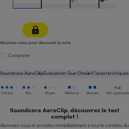
Petit électroménager - U
Complément
alimentaire
Mutuelle
Assurance emprunteur
Abonnez-vous pour découvrir la note
Comparer
Matelas
Champagne
bouteille
Banque en 
Soundcore AeroClip
Évaluation Que Choisir
Caractéristiques
Téléviseur
Antimoustique
Lave-linge
n.a
Très bon
Bon
Moyen
Médiocre
Mauvais
Non applicable
Soundcore AeroClip, découvrez le test
Radiateur électrique
complet !
Abonnez-vous et accédez immédiatement à tout le contenu du