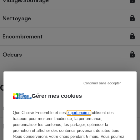
Vidage/Soutirage
Nettoyage
Encombrement
Odeurs
Continuer sans accepter
Caractéristiques Hozelock Bokashi
Gérer mes cookies
Catégorie
Bokashi
Que Choisir Ensemble et ses
7 partenaires
utilisent des
traceurs pour mesurer l’audience, la performance,
personnaliser les contenus, les partager, optimiser la
Dimensions (L x P x H)
31 x 25,5 x 37,5 cm
promotion et afficher des contenus provenant de sites tiers.
Nous conserverons votre choix pendant 6 mois. Vous pourrez