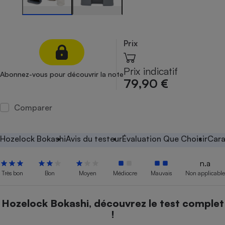
Petit électroménager - U
Complément
alimentaire
Mutuelle
Prix
Assurance emprunteur
Prix indicatif
Abonnez-vous pour découvrir la note
79,90 €
Matelas
Champagne
Comparer
bouteille
Banque en 
Téléviseur
Hozelock Bokashi
Avis du testeur
Évaluation Que Choisir
Cara
Antimoustique
Lave-linge
n.a
Très bon
Bon
Moyen
Médiocre
Mauvais
Non applicable
Radiateur électrique
Hozelock Bokashi, découvrez le test complet
!