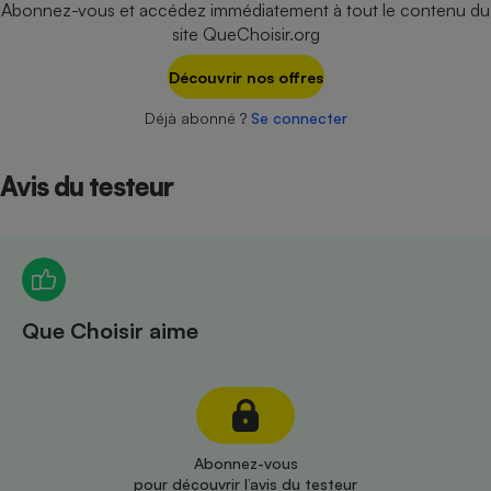
Abonnez-vous et accédez immédiatement à tout le contenu du
Téléphone mobile -
Smartphone
site QueChoisir.org
Plaque de cuisson à
induction
Découvrir nos offres
Déjà abonné ?
Se connecter
Climatiseur -
Ventilateur
Avis du testeur
Antivirus
Climatiseur -
Ventilateur
Que Choisir aime
Abonnez-vous
pour découvrir l’avis du testeur