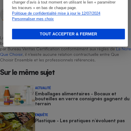
changer d’avis à tout moment en utilisant le lien « paramétrer
les traceurs » en bas de chaque page.
Gabrielle Théry
Politique de confidentialité mise à jour le 12/07/2024
Rédactrice technique
Personnaliser mes choix
TOUT ACCEPTER & FERMER
La sélection de produits ou services est représentative du marché,
bien que non-exhaustive. À l’exception des autorisations données
par Bureau Veritas Certification conformément aux règles de
La Note
Que Choisir
, il n’existe aucune relation contractuelle entre Que
Choisir Ensemble et les professionnels référencés.
Sur le même sujet
ACTUALITÉ
Emballages alimentaires - Bocaux et
bouteilles en verre consignés gagnent du
terrain
ENQUÊTE
Plastique - Les pratiques n’évoluent pas