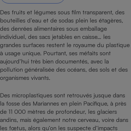
Petit électroménager - U
Des fruits et légumes sous film transparent, des
Complément
alimentaire
bouteilles d’eau et de sodas plein les étagères,
Mutuelle
Assurance emprunteur
des denrées alimentaires sous emballage
individuel, des sacs jetables en caisse… les
grandes surfaces restent le royaume du
plastique
à usage unique
. Pourtant, ses méfaits sont
Matelas
Champagne
aujourd’hui très bien documentés, avec la
bouteille
Banque en 
pollution généralisée des océans, des sols et des
Téléviseur
organismes vivants
.
Antimoustique
Lave-linge
Des microplastiques sont retrouvés jusque dans
la fosse des Mariannes en plein Pacifique, à près
de 11 000 mètres de profondeur, les glaciers
Radiateur électrique
andins, mais également notre cerveau, voire dans
les fœtus, alors qu’on les suspecte d’impacts