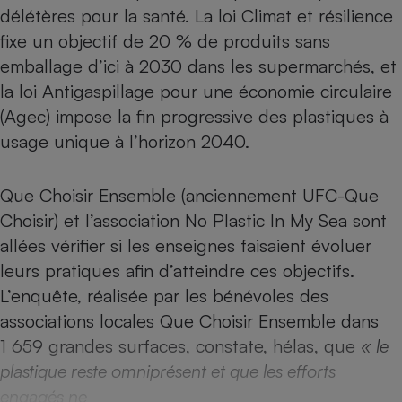
Téléphone mobile -
délétères pour la santé. La loi Climat et résilience
Smartphone
fixe un objectif de 20 % de produits sans
Plaque de cuisson à
induction
emballage d’ici à 2030 dans les supermarchés, et
la loi Antigaspillage pour une économie circulaire
(Agec) impose la fin progressive des plastiques à
Climatiseur -
usage unique à l’horizon 2040.
Ventilateur
Que Choisir Ensemble (anciennement UFC-Que
Antivirus
Choisir) et l’association No Plastic In My Sea sont
Climatiseur -
allées
vérifier si les enseignes faisaient évoluer
Ventilateur
leurs pratiques afin d’atteindre ces objectifs
.
L’enquête, réalisée par les bénévoles des
associations locales Que Choisir Ensemble dans
1 659 grandes surfaces, constate, hélas, que
« le
plastique reste omniprésent et que les efforts
engagés ne