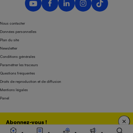
Nous contacter
Données personnelles
Plan du site
Newsletter
Conditions générales
Paramétrer les traceurs
Questions fréquentes
Droits de reproduction et de diffusion
Mentions légales
Panel
Association indépendante de l’État, des syndicats, des producteurs et des
Abonnez-vous !
distributeurs depuis 1951.
Bénéficiez d'une expertise unique tout en soutenant