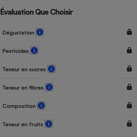
Téléphone mobile -
Smartphone
Évaluation Que Choisir
Plaque de cuisson à
induction
Dégustation
Climatiseur -
Ventilateur
Pesticides
Teneur en sucres
Antivirus
Climatiseur -
Ventilateur
Teneur en fibres
Composition
Teneur en fruits