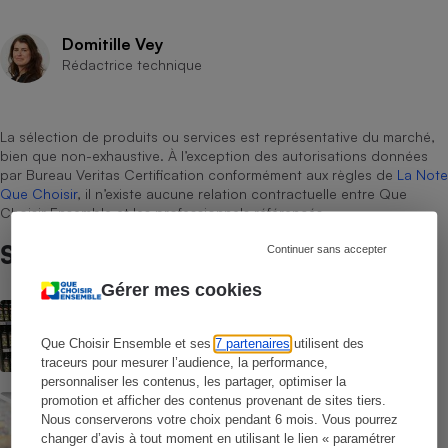
Domitille Vey
Rédactrice technique
La sélection de produits ou services est représentative du marché,
bien que non-exhaustive. À l’exception des autorisations données
par Bureau Veritas Certification conformément aux règles de
La Note
Que Choisir
, il n’existe aucune relation contractuelle entre Que
Choisir Ensemble et les professionnels référencés.
Sur le même sujet
Continuer sans accepter
Gérer mes cookies
ACTUALITÉ
Huiles d’olive : chères malgré de
meilleures récoltes
Que Choisir Ensemble et ses
7 partenaires
utilisent des
traceurs pour mesurer l’audience, la performance,
personnaliser les contenus, les partager, optimiser la
ACTUALITÉ
promotion et afficher des contenus provenant de sites tiers.
Rappel Lidl : des œufs contaminés par la
Nous conserverons votre choix pendant 6 mois. Vous pourrez
salmonelle
changer d’avis à tout moment en utilisant le lien « paramétrer