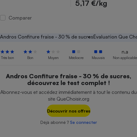
5,17 €/kg
Petit électroménager - U
Complément
Comparer
alimentaire
Mutuelle
Assurance emprunteur
Andros Confiture fraise - 30 % de sucres
Évaluation Que Cho
n.a
Très bon
Bon
Moyen
Médiocre
Mauvais
Non applicable
Matelas
Champagne
bouteille
Banque en 
Andros Confiture fraise - 30 % de sucres,
Téléviseur
découvrez le test complet !
Antimoustique
Lave-linge
Abonnez-vous et accédez immédiatement à tout le contenu du
site QueChoisir.org
Découvrir nos offres
Radiateur électrique
Déjà abonné ?
Se connecter