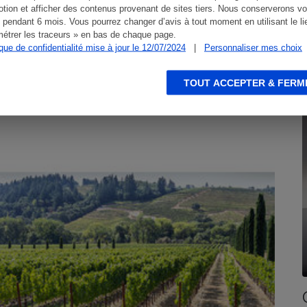
tion et afficher des contenus provenant de sites tiers. Nous conserverons vo
 pendant 6 mois. Vous pourrez changer d’avis à tout moment en utilisant le li
étrer les traceurs » en bas de chaque page.
ique de confidentialité mise à jour le 12/07/2024
|
Personnaliser mes choix
TOUT ACCEPTER & FERM
ENQUÊTE
E