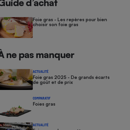
Guide d’achat
Foie gras - Les repères pour bien
choisir son foie gras
À ne pas manquer
ACTUALITÉ
Foie gras 2025 - De grands écarts
de goût et de prix
COMPARATIF
Foies gras
ACTUALITÉ