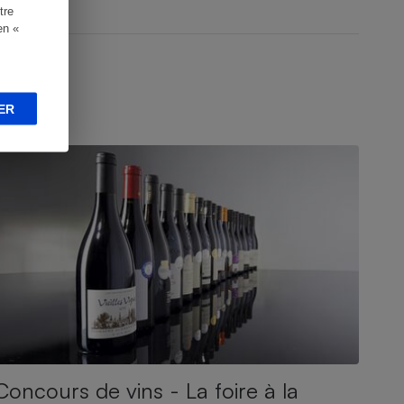
tre
en «
ER
NQUÊTE
Concours de vins - La foire à la