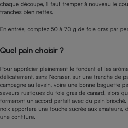
chaque découpe, il faut tremper à nouveau le cout
Internet
tranches bien nettes.
Gros électroménager
Téléphonie
Petit électroménager 
En entrée, comptez 50 à 70 g de foie gras par pers
Complément
alimentaire
Mutuelle
Assurance emprunteu
Quel pain choisir ?
Pour apprécier pleinement le fondant et les arôme
Matelas
Champa
délicatement, sans l'écraser, sur une tranche de pa
boutei
Banque 
campagne au levain, voire une bonne baguette par
Téléviseur
saveurs rustiques du foie gras de canard, alors que
Antimoustique
formeront un accord parfait avec du pain brioché. U
Lave-linge
noix apportera une touche sucrée aux amateurs, d
une confiture.