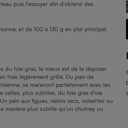
eau puis l'essuyer afin d'obtenir des
- Ustensile
onne, et de 100 à 130 g en plat principal.
Foie gras
Aide auditive
r
Assurance vie
s du foie gras, le mieux est de le déposer
Poêle à granulés
gne - Comment choisir une
in frais légèrement grillé. Du pain de
lle de champagne
en ligne
isienne, se marieront parfaitement avec les
Ordinateur portable
 celles, plus subtiles, du foie gras d'oie
Crème solaire
n pain aux figues, raisins secs, noisettes ou
Lave-vaisselle
e manière plus subtile qu’un chutney ou