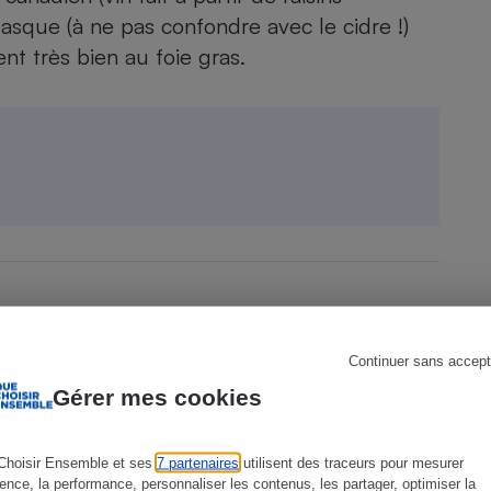
que (à ne pas confondre avec le cidre !)
nt très bien au foie gras.
s
Réfrigérateur
Continuer sans accept
Gérer mes cookies
Choisir Ensemble et ses
7 partenaires
utilisent des traceurs pour mesurer
ience, la performance, personnaliser les contenus, les partager, optimiser la