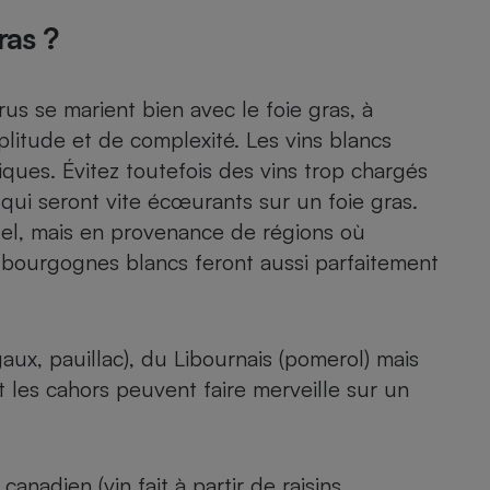
Électricité - Gaz
ras ?
Appareil photo
numérique
rus
se marient bien avec le foie gras, à
Four encastrable
litude et de complexité. Les vins blancs
iques. Évitez toutefois des vins trop chargés
 qui seront vite écœurants sur un foie gras.
Lessive
uel, mais en provenance de régions où
ns bourgognes blancs feront aussi parfaitement
Aspirateur
ux, pauillac), du Libournais (pomerol) mais
 les cahors peuvent faire merveille sur un
canadien (vin fait à partir de raisins