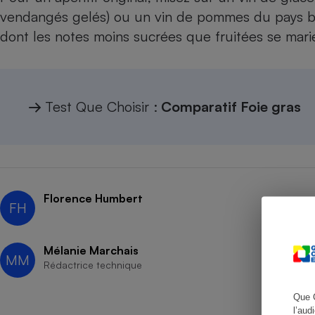
vendangés gelés) ou un vin de pommes du pays bas
dont les notes moins sucrées que fruitées se marie
Cafetière à expresso
→
Test Que Choisir :
Comparatif Foie gras
Florence Humbert
FH
Robot ménager
Mélanie Marchais
MM
Rédactrice technique
Que 
l’aud