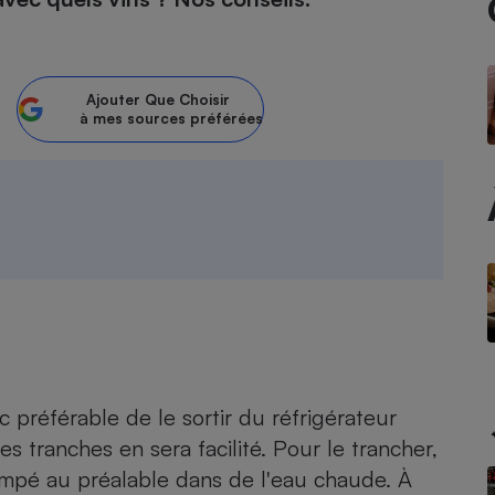
atif sèche-linge
atif smartphone
atif nettoyeur haute
ateur mutuelle
on
Ajouter
Que Choisir
Réparation
à mes sources préférées
Obsèques - Pompes
teur des devis d’opticiens
funèbres
eur-congélateur
dio
 robot
nduction
son
ranulés
irante
e multifonction
électrique
Panneaux
r mobile
r portable
photovoltaïques
 Médicament
 balai
omplémentaire santé
 traîneau
ctile
Circuits courts et
alimentation locale
Puériculture - Produit
 automatique
pour bébé
nc préférable de le sortir du réfrigérateur
Banque en ligne
seur
 tranches en sera facilité. Pour le trancher,
empé au préalable dans de l'eau chaude. À
vapeur