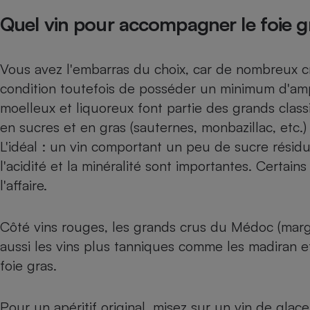
Radiateur électrique
Quel vin pour accompagner le foie g
Téléphone mobile -
Smartphone
Vous avez l'embarras du choix, car de nombreux
c
Plaque de cuisson à
induction
condition toutefois de posséder un minimum d'amp
moelleux et liquoreux font partie des grands class
en sucres et en gras (sauternes, monbazillac, etc.)
Climatiseur -
L'idéal : un vin comportant un peu de sucre résid
Ventilateur
l'acidité et la minéralité sont importantes. Certai
l'affaire.
Antivirus
Climatiseur -
Côté vins rouges, les grands crus du Médoc (marga
Ventilateur
aussi les vins plus tanniques comme les madiran et
foie gras.
Pour un apéritif original, misez sur un vin de glace 