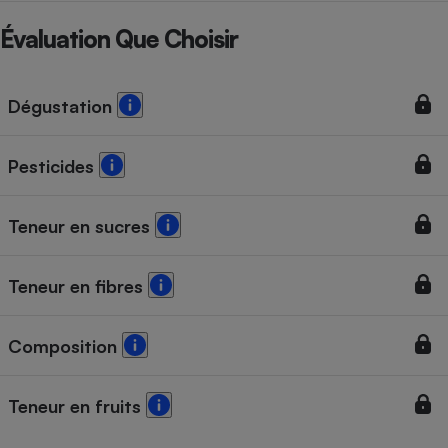
Téléphone mobile -
Smartphone
Évaluation Que Choisir
Plaque de cuisson à
induction
Dégustation
Climatiseur -
Ventilateur
Pesticides
Teneur en sucres
Antivirus
Climatiseur -
Ventilateur
Teneur en fibres
Composition
Teneur en fruits