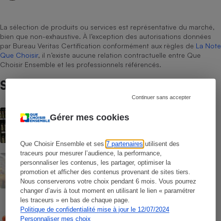
La sélection de produits ou services est représentative du marché,
bien que non-exhaustive. À l’exception des autorisations données
par Bureau Veritas Certification conformément aux règles de
La Note
Que Choisir
, il n’existe aucune relation contractuelle entre Que
Choisir Ensemble et les professionnels référencés.
Sur le même sujet
Continuer sans accepter
ACTUALITÉ
Gérer mes cookies
Huiles d’olive : chères malgré de
meilleures récoltes
Que Choisir Ensemble et ses
7 partenaires
utilisent des
traceurs pour mesurer l’audience, la performance,
ACTUALITÉ
personnaliser les contenus, les partager, optimiser la
Rappel Lidl : des œufs contaminés par la
promotion et afficher des contenus provenant de sites tiers.
salmonelle
Nous conserverons votre choix pendant 6 mois. Vous pourrez
changer d’avis à tout moment en utilisant le lien « paramétrer
les traceurs » en bas de chaque page.
CONSEILS
Politique de confidentialité mise à jour le 12/07/2024
Pesticides - Bien choisir ses fruits et
Personnaliser mes choix
légumes d’été