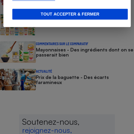
TOUT ACCEPTER & FERMER
COMMENT NOUS TESTONS
Mayonnaises - Le protocole
COMMENTAIRES SUR LE COMPARATIF
Mayonnaises - Des ingrédients dont on se
passerait bien
ACTUALITÉ
Prix de la baguette - Des écarts
faramineux
Soutenez-nous,
rejoignez-nous,