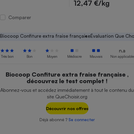
12,47 €/kg
Petit électroménager - U
Complément
Comparer
alimentaire
Mutuelle
Assurance emprunteur
Biocoop Confiture extra fraise française
Évaluation Que Cho
n.a
Très bon
Bon
Moyen
Médiocre
Mauvais
Non applicable
Matelas
Champagne
bouteille
Banque en 
Biocoop Confiture extra fraise française ,
Téléviseur
découvrez le test complet !
Antimoustique
Lave-linge
Abonnez-vous et accédez immédiatement à tout le contenu du
site QueChoisir.org
Découvrir nos offres
Radiateur électrique
Déjà abonné ?
Se connecter