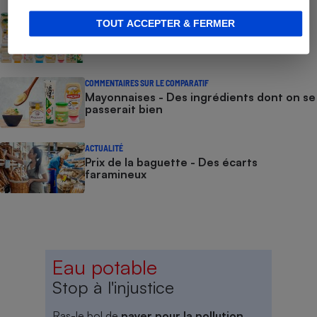
COMMENT NOUS TESTONS
TOUT ACCEPTER & FERMER
Mayonnaises - Le protocole
COMMENTAIRES SUR LE COMPARATIF
Mayonnaises - Des ingrédients dont on se
passerait bien
ACTUALITÉ
Prix de la baguette - Des écarts
faramineux
Eau potable
Stop à l'injustice
Ras-le bol de
payer pour la pollution