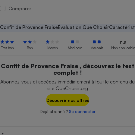
Comparer
Petit électroménager - U
Complément
alimentaire
Mutuelle
Confit de Provence Fraise
Évaluation Que Choisir
Caractéris
Assurance emprunteur
n.a
Très bon
Bon
Moyen
Médiocre
Mauvais
Non applicable
Matelas
Champagne
Confit de Provence Fraise , découvrez le test
bouteille
Banque en 
complet !
Téléviseur
Abonnez-vous et accédez immédiatement à tout le contenu du
Antimoustique
Lave-linge
site QueChoisir.org
Découvrir nos offres
Déjà abonné ?
Se connecter
Radiateur électrique