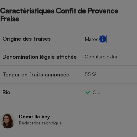
Caractéristiques Confit de Provence
Cafetière à expressos
Fraise
Origine des fraises
Maroc
Dénomination légale affichée
Confiture extra
Robot ménager
Teneur en fruits annoncée
55 %
Bio
Oui
Domitille Vey
Rédactrice technique