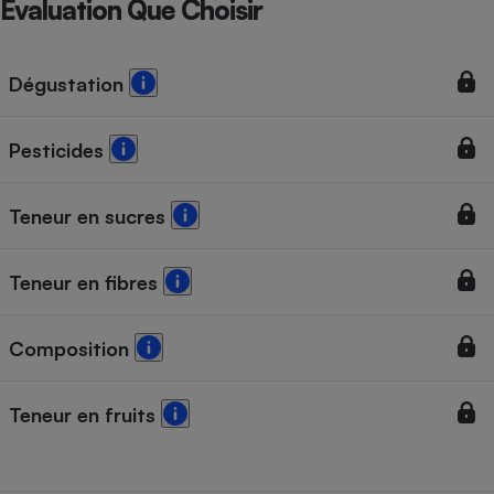
Évaluation Que Choisir
Téléphone mobile -
Smartphone
Plaque de cuisson à
induction
Dégustation
Pesticides
Climatiseur -
Ventilateur
Teneur en sucres
Antivirus
Teneur en fibres
Climatiseur -
Ventilateur
Composition
Teneur en fruits