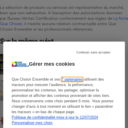
La sélection de produits ou services est représentative du marché,
bien que non-exhaustive. À l’exception des autorisations données
par Bureau Veritas Certification conformément aux règles de
La Note
Que Choisir
, il n’existe aucune relation contractuelle entre Que
Choisir Ensemble et les professionnels référencés.
Sur le même sujet
Continuer sans accepter
ACTUALITÉ
Huiles d’olive : chères malgré de
Gérer mes cookies
meilleures récoltes
Que Choisir Ensemble et ses
7 partenaires
utilisent des
ACTUALITÉ
traceurs pour mesurer l’audience, la performance,
Rappel Lidl : des œufs contaminés par la
personnaliser les contenus, les partager, optimiser la
salmonelle
promotion et afficher des contenus provenant de sites tiers.
Nous conserverons votre choix pendant 6 mois. Vous pourrez
changer d’avis à tout moment en utilisant le lien « paramétrer
CONSEILS
les traceurs » en bas de chaque page.
Pesticides - Bien choisir ses fruits et
Politique de confidentialité mise à jour le 12/07/2024
légumes d’été
Personnaliser mes choix