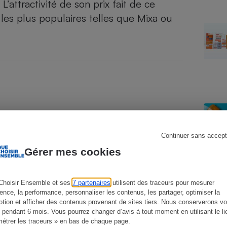
’attractivité de son prix fait de ce
les plus populaires telles que
Mixa
ou
s
Réfrigérateur
Continuer sans accept
Gérer mes cookies
Choisir Ensemble et ses
7 partenaires
utilisent des traceurs pour mesurer
ience, la performance, personnaliser les contenus, les partager, optimiser la
tion et afficher des contenus provenant de sites tiers. Nous conserverons vo
 pendant 6 mois. Vous pourrez changer d’avis à tout moment en utilisant le li
étrer les traceurs » en bas de chaque page.