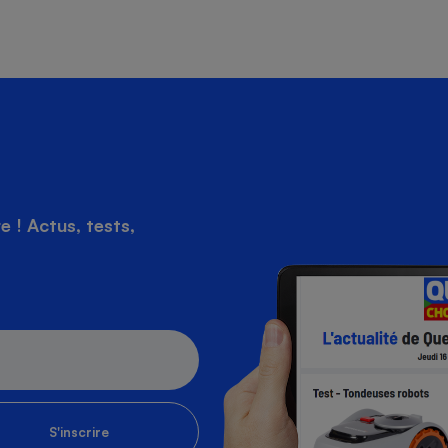
 ! Actus, tests,
S'inscrire