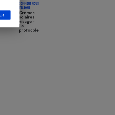
COMMENT NOUS
TESTONS
Crèmes
ER
solaires
visage -
Le
protocole