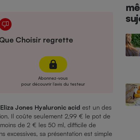
Électricité - Gaz
mê
suj
Appareil photo
numérique
Four encastrable
Que Choisir regrette
Lessive
Abonnez-vous
pour découvrir l’avis du testeur
Aspirateur
Eliza Jones Hyaluronic acid
est un des
ion. Il coûte seulement 2,99 € le pot de
moins de 2 € les 50 ml, difficile de
ons excessives, sa présentation est simple