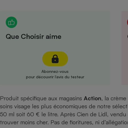
Radiateur électrique
Téléphone mobile -
Smartphone
Plaque de cuisson à
Que Choisir aime
induction
Climatiseur -
Ventilateur
Abonnez-vous
pour découvrir l’avis du testeur
Antivirus
Climatiseur -
Produit spécifique aux magasins
Action
Ventilateur
, la crème
soins visage les plus économiques de notre sélect
50 ml soit 60 € le litre. Après
Cien de Lidl
, vendu 
trouver moins cher. Pas de fioritures, ni d’allégati