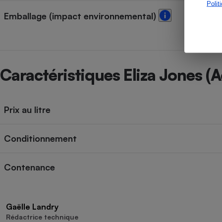
Polit
Emballage (impact environnemental)
Caractéristiques Eliza Jones (A
Prix au litre
Conditionnement
Contenance
Gaëlle Landry
Rédactrice technique