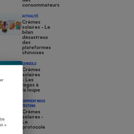
consommateurs
ACTUALITÉ
Crèmes
solaires - Le
bilan
désastreux
des
plateformes
chinoises
CONSEILS
Crèmes
solaires
- Les
er
logos à
la loupe
COMMENT NOUS
TESTONS
Crèmes
solaires -
tre
Le
en «
protocole