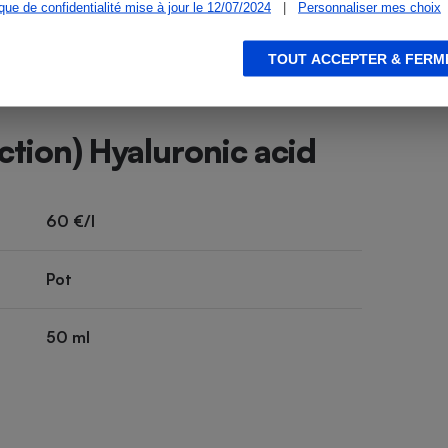
ique de confidentialité mise à jour le 12/07/2024
|
Personnaliser mes choix
TOUT ACCEPTER & FERM
ction) Hyaluronic acid
60 €/l
Pot
50 ml