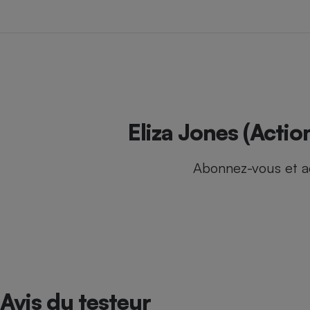
Internet
Gros électroménage
Téléphonie
Petit électroménager
Complément
alimentaire
Mutuelle
Assurance emprunteu
Eliza Jones (Actio
Abonnez-vous et a
Matelas
Champa
boutei
Banque 
Téléviseur
Antimoustique
Lave-linge
Avis du testeur