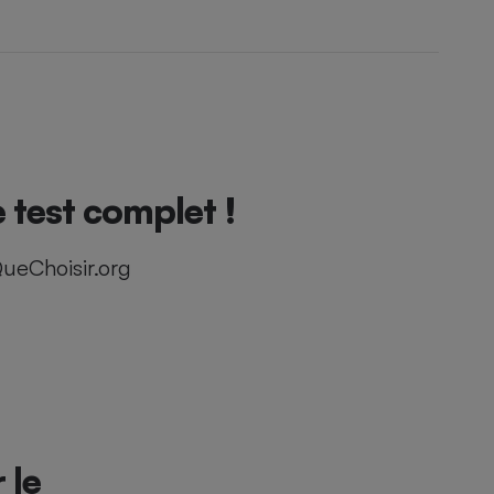
e test complet !
ueChoisir.org
 le