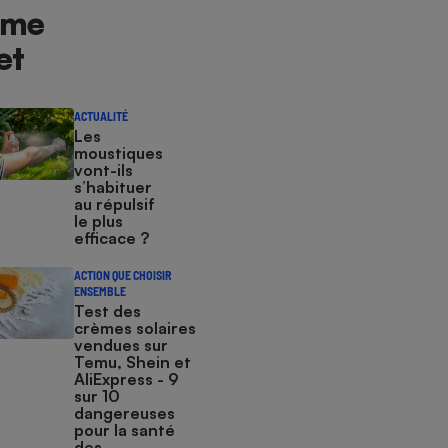
me
et
ACTUALITÉ
Les
moustiques
vont-ils
s’habituer
au répulsif
le plus
efficace ?
ACTION QUE CHOISIR
ENSEMBLE
Test des
crèmes solaires
vendues sur
Temu, Shein et
AliExpress - 9
sur 10
dangereuses
pour la santé
des