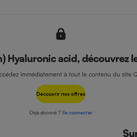
r
 - Ustensile
Foie gras
Aide auditive
r
Assurance vie
n) Hyaluronic acid, découvrez l
ccédez immédiatement à tout le contenu du site Q
Poêle à granulés
gne - Comment choisir une
lle de champagne
en ligne
Découvrir nos offres
Ordinateur portable
Crème solaire
Lave-vaisselle
Déjà abonné ?
Se connecter
Sur