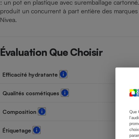
: un pot en plastique avec suremballage cartonné. L
produit un concurrent à part entière des marques 
Nivea
.
Cafetière à expresso
Évaluation Que Choisir
Efficacité hydratante
Robot ménager
Qualités cosmétiques
Composition
Que 
l’aud
promo
choix
Étiquetage
param