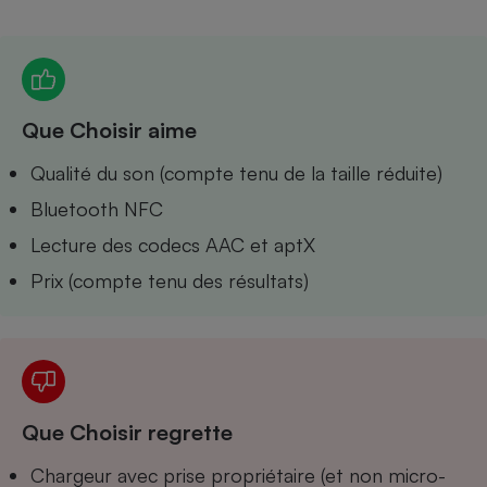
Petit électroménager - U
Complément
alimentaire
Mutuelle
Assurance emprunteur
Que Choisir aime
Qualité du son (compte tenu de la taille réduite)
Bluetooth NFC
Matelas
Champagne
bouteille
Lecture des codecs AAC et aptX
Banque en 
Prix (compte tenu des résultats)
Téléviseur
Antimoustique
Lave-linge
Radiateur électrique
Que Choisir regrette
Chargeur avec prise propriétaire (et non micro-