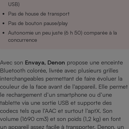
Téléphone mobile -
USB)
Smartphone
Plaque de cuisson à
Pas de house de transport
induction
Pas de bouton pause/play
Autonomie un peu juste (6 h 50) comparée à la
concurrence
Climatiseur -
Ventilateur
Avec son
Envaya, Denon
propose une enceinte
Antivirus
Bluetooth colorée, livrée avec plusieurs grilles
Climatiseur -
interchangeables permettant de faire évoluer la
Ventilateur
couleur de la face avant de l’appareil. Elle permet
le rechargement d’un
smartphone
ou d’une
tablette
via une sortie USB et supporte des
codecs tels que l’AAC et surtout l’aptX. Son
volume (1690 cm3) et son poids (1,2 kg) en font
un appareil assez facile à transporter. Denon, un