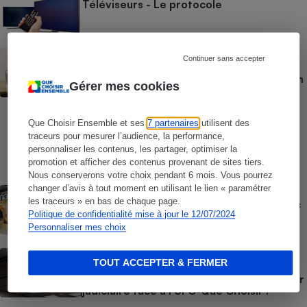
Téléviseurs - Le protocole
BRÈVE
Continuer sans accepter
Vidéoprojecteurs - Qualité d’image,
luminosité, contraste, bruit : Nos tests en
Gérer mes cookies
laboratoire, indépendants et
indispensables
Que Choisir Ensemble et ses
7 partenaires
utilisent des
COMMENT NOUS TESTONS
traceurs pour mesurer l’audience, la performance,
Casques audio - Le protocole
personnaliser les contenus, les partager, optimiser la
promotion et afficher des contenus provenant de sites tiers.
Nous conserverons votre choix pendant 6 mois. Vous pourrez
changer d’avis à tout moment en utilisant le lien « paramétrer
ACTUALITÉ
les traceurs » en bas de chaque page.
Offre découverte Canal+ - Quand la Fnac
pousse à l’abonnement
Politique de confidentialité mise à jour le 12/07/2024
Personnaliser mes choix
ACTION QUE CHOISIR ENSEMBLE
TOUT ACCEPTER & FERMER
Clauses abusives et données
personnelles - Apple perd son bras de fer
judiciaire face à l’UFC-Que Choisir !