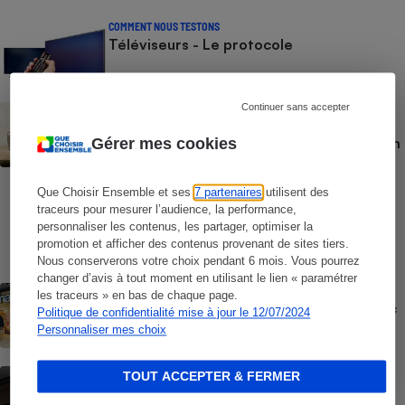
COMMENT NOUS TESTONS
Téléviseurs - Le protocole
Continuer sans accepter
BRÈVE
Vidéoprojecteurs - Qualité d’image,
luminosité, contraste, bruit : Nos tests en
Gérer mes cookies
laboratoire, indépendants et
indispensables
Que Choisir Ensemble et ses
7 partenaires
utilisent des
COMMENT NOUS TESTONS
traceurs pour mesurer l’audience, la performance,
Casques audio - Le protocole
personnaliser les contenus, les partager, optimiser la
promotion et afficher des contenus provenant de sites tiers.
Nous conserverons votre choix pendant 6 mois. Vous pourrez
changer d’avis à tout moment en utilisant le lien « paramétrer
ACTUALITÉ
les traceurs » en bas de chaque page.
Offre découverte Canal+ - Quand la Fnac
Politique de confidentialité mise à jour le 12/07/2024
pousse à l’abonnement
Personnaliser mes choix
ACTION QUE CHOISIR ENSEMBLE
TOUT ACCEPTER & FERMER
Clauses abusives et données