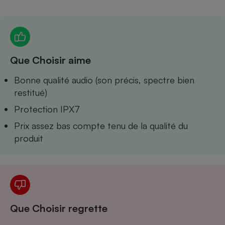
Petit électroménager - U
Complément
alimentaire
Mutuelle
Assurance emprunteur
Que Choisir aime
Bonne qualité audio (son précis, spectre bien
restitué)
Matelas
Champagne
Protection IPX7
bouteille
Banque en 
Prix assez bas compte tenu de la qualité du
Téléviseur
produit
Antimoustique
Lave-linge
Radiateur électrique
Que Choisir regrette