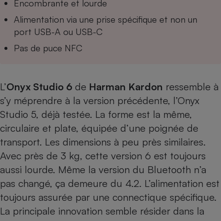
Encombrante et lourde
Téléphone mobile -
Smartphone
Alimentation via une prise spécifique et non un
Plaque de cuisson à
induction
port USB-A ou USB-C
Pas de puce NFC
Climatiseur -
Ventilateur
L’
Onyx Studio 6
de
Harman Kardon
ressemble à
s’y méprendre à la version précédente, l’
Onyx
Studio 5, déjà testée
. La forme est la même,
Antivirus
circulaire et plate, équipée d’une poignée de
Climatiseur -
Ventilateur
transport. Les dimensions à peu près similaires.
Avec près de 3 kg, cette version 6 est toujours
aussi lourde. Même la version du Bluetooth n’a
pas changé, ça demeure du 4.2. L’alimentation est
toujours assurée par une connectique spécifique.
La principale innovation semble résider dans la