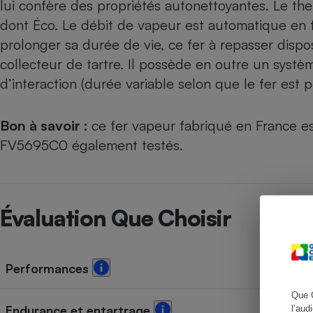
lui confère des propriétés autonettoyantes. Le the
dont Éco. Le débit de vapeur est automatique en fo
prolonger sa durée de vie, ce fer à repasser dispos
collecteur de tartre. Il possède en outre un syst
Cafetière à expresso
d’interaction (durée variable selon que le fer est p
Bon à savoir :
ce fer vapeur fabriqué en France 
FV5695C0
également testés.
Robot ménager
Évaluation Que Choisir
Performances
Que 
Endurance et entartrage
l’aud