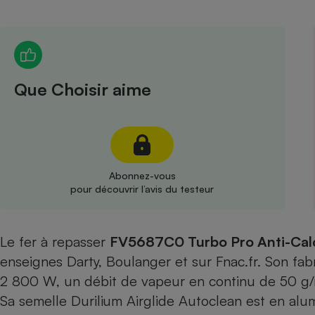
Radiateur électrique
Téléphone mobile -
Smartphone
Plaque de cuisson à
Que Choisir aime
induction
Climatiseur -
Ventilateur
Abonnez-vous
pour découvrir l’avis du testeur
Antivirus
Climatiseur -
Le fer à repasser
FV5687C0 Turbo Pro Anti-Cal
Ventilateur
enseignes Darty, Boulanger et sur Fnac.fr. Son f
2 800 W, un débit de vapeur en continu de 50 g/
Sa semelle Durilium Airglide Autoclean est en alu