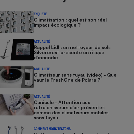
ENQUÊTE
Climatisation : quel est son réel
impact écologique ?
ACTUALITÉ
Rappel Lidl : un nettoyeur de sols
Silvercrest présente un risque
d’incendie
ACTUALITÉ
Climatiseur sans tuyau (vidéo) - Que
vaut le FreshOne de Polara ?
ACTUALITÉ
Canicule - Attention aux
rafraîchisseurs d’air présentés
comme des climatiseurs mobiles
sans tuyau
COMMENT NOUS TESTONS