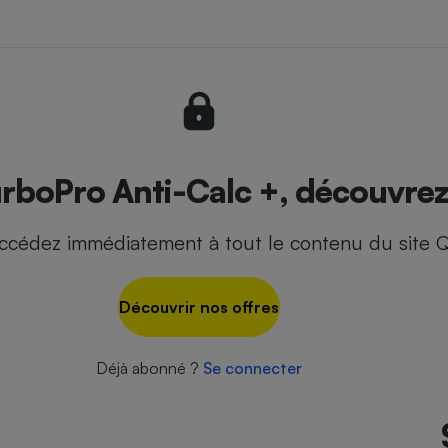
- Ustensile
Foie gras
Aide auditive
r
Assurance vie
oPro Anti-Calc +, découvrez l
ccédez immédiatement à tout le contenu du site Q
Poêle à granulés
gne - Comment choisir une
lle de champagne
en ligne
Découvrir nos offres
Ordinateur portable
Crème solaire
Lave-vaisselle
Déjà abonné ?
Se connecter