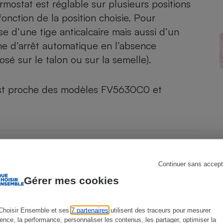
rmostat est réglable sur plusieurs positions
nction de la position choisie. Pour
e d’une tige anticalcaire mais aussi d’un
ème d’arrêt automatique en l’absence
s
Réfrigérateur
osé sur le talon ou sur la semelle).
est proche des modèles
FV5630C0
et
Continuer sans accept
Gérer mes cookies
Choisir Ensemble et ses
7 partenaires
utilisent des traceurs pour mesurer
ience, la performance, personnaliser les contenus, les partager, optimiser la