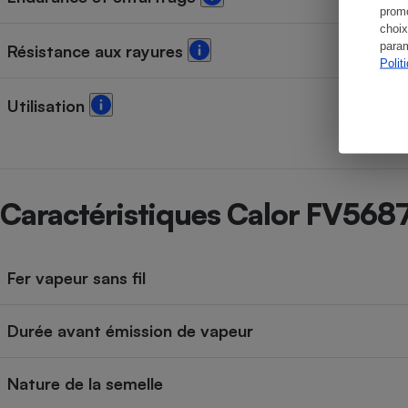
promo
choix
param
Résistance aux rayures
Polit
Utilisation
Caractéristiques Calor FV568
Fer vapeur sans fil
Durée avant émission de vapeur
Nature de la semelle