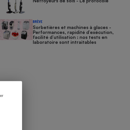
Nettoyeurs de sols - Le protocole
BRÈVE
Sorbetières et machines à glaces​​​​​​ -
Performances, rapidité d’exécution,
facilité d’utilisation : nos tests en
laboratoire sont intraitables
er