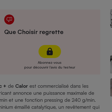
Électricité - Gaz
Appareil photo
numérique
Four encastrable
Que Choisir regrette
Lessive
Abonnez-vous
pour découvrir l’avis du testeur
Aspirateur
c +
de
Calor
est commercialisé dans les
abricant annonce une puissance maximale de
min et une fonction pressing de 240 g/min.
minium émaillé catalytique, un revêtement qui