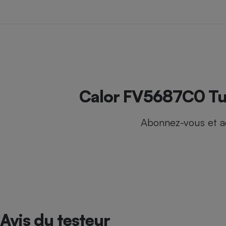
Internet
Gros électroménager
Téléphonie
Petit électroménager 
Complément
alimentaire
Mutuelle
Assurance emprunteu
Calor FV5687C0 Turb
Abonnez-vous et a
Matelas
Champa
boutei
Banque 
Téléviseur
Antimoustique
Lave-linge
Avis du testeur