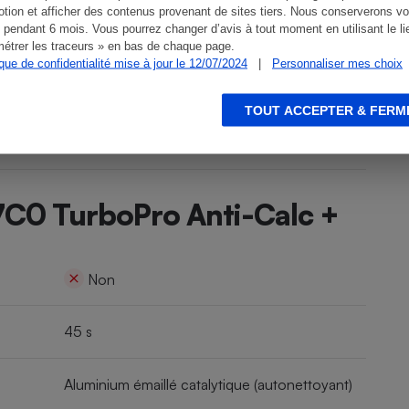
tion et afficher des contenus provenant de sites tiers. Nous conserverons vo
 pendant 6 mois. Vous pourrez changer d’avis à tout moment en utilisant le li
étrer les traceurs » en bas de chaque page.
ique de confidentialité mise à jour le 12/07/2024
|
Personnaliser mes choix
TOUT ACCEPTER & FERM
7C0 TurboPro Anti-Calc +
Non
45 s
Aluminium émaillé catalytique (autonettoyant)