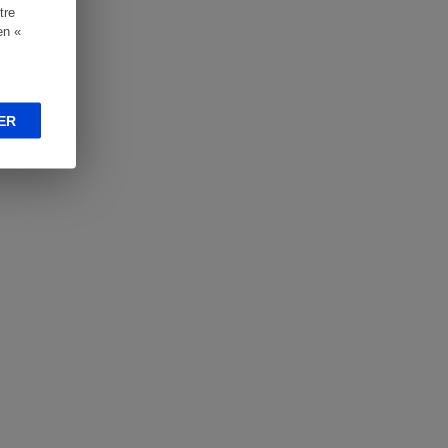
tre
en «
ER