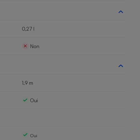
0,27 l
Non
1,9 m
Oui
Oui