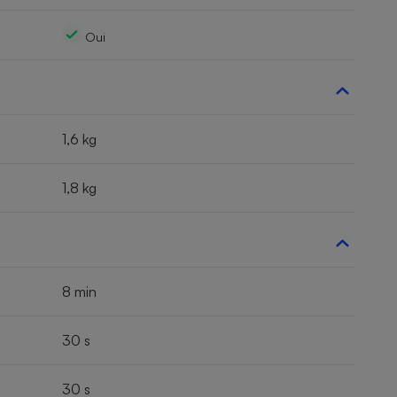
Oui
1,6 kg
1,8 kg
8 min
30 s
30 s