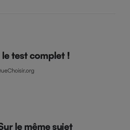
e test complet !
ueChoisir.org
Sur le même sujet