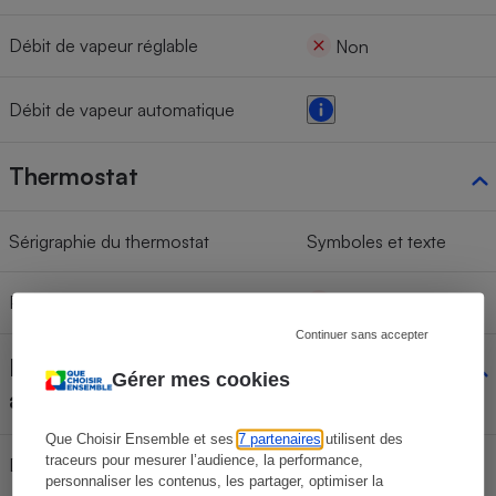
Débit de vapeur réglable
Non
Débit de vapeur automatique
Thermostat
Sérigraphie du thermostat
Symboles et texte
Pas de réglage du thermostat
Non
Continuer sans accepter
Fonctions
Gérer mes cookies
additionnelles
Que Choisir Ensemble et ses
7 partenaires
utilisent des
traceurs pour mesurer l’audience, la performance,
Défroissage vertical
Oui
personnaliser les contenus, les partager, optimiser la