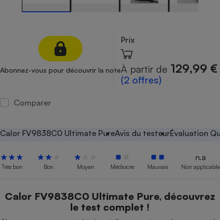
Petit électroménager - U
Complément
alimentaire
Prix
Mutuelle
Assurance emprunteur
129,99 €
À partir de
Abonnez-vous pour découvrir la note
(2 offres)
Matelas
Champagne
Comparer
bouteille
Banque en 
Téléviseur
Calor FV9838C0 Ultimate Pure
Avis du testeur
Évaluation Qu
Antimoustique
Lave-linge
n.a
Très bon
Bon
Moyen
Médiocre
Mauvais
Non applicable
Radiateur électrique
Calor FV9838C0 Ultimate Pure, découvrez
le test complet !