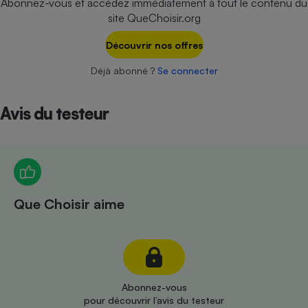
Abonnez-vous et accédez immédiatement à tout le contenu du
Téléphone mobile -
site QueChoisir.org
Smartphone
Plaque de cuisson à
induction
Découvrir nos offres
Déjà abonné ?
Se connecter
Climatiseur -
Avis du testeur
Ventilateur
Antivirus
Climatiseur -
Ventilateur
Que Choisir aime
Abonnez-vous
pour découvrir l’avis du testeur