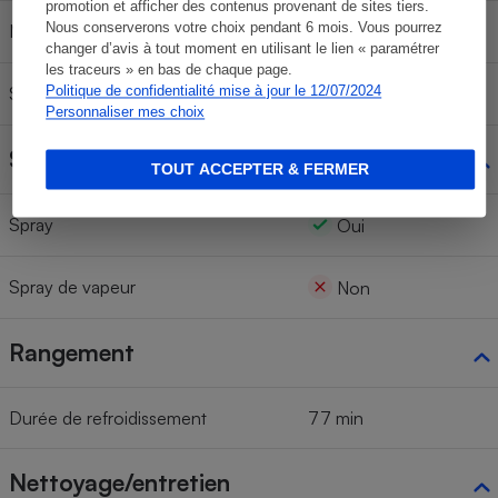
promotion et afficher des contenus provenant de sites tiers.
Nous conserverons votre choix pendant 6 mois. Vous pourrez
Mode "Eco"
Non
changer d’avis à tout moment en utilisant le lien « paramétrer
les traceurs » en bas de chaque page.
Système anti-gouttes
Politique de confidentialité mise à jour le 12/07/2024
Oui
Personnaliser mes choix
Sprays
TOUT ACCEPTER & FERMER
Spray
Oui
Spray de vapeur
Non
Rangement
Durée de refroidissement
77 min
Nettoyage/entretien