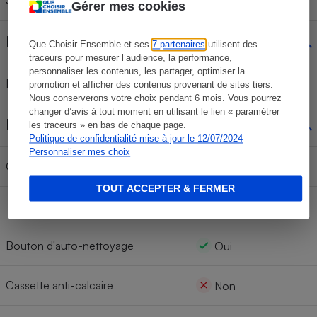
Spray de vapeur
Non
Gérer mes cookies
Rangement
Que Choisir Ensemble et ses
7 partenaires
utilisent des
traceurs pour mesurer l’audience, la performance,
personnaliser les contenus, les partager, optimiser la
Durée de refroidissement
44 min
promotion et afficher des contenus provenant de sites tiers.
Nous conserverons votre choix pendant 6 mois. Vous pourrez
changer d’avis à tout moment en utilisant le lien « paramétrer
Nettoyage/entretien
les traceurs » en bas de chaque page.
Politique de confidentialité mise à jour le 12/07/2024
Personnaliser mes choix
Collecteur de calcaire
Non
TOUT ACCEPTER & FERMER
Tige anti-calcaire
Non
Bouton d'auto-nettoyage
Oui
Cassette anti-calcaire
Non