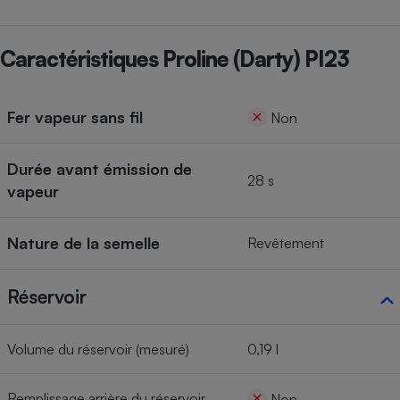
Cafetière à expressos
Caractéristiques Proline (Darty) PI23
Fer vapeur sans fil
Non
Durée avant émission de
28 s
vapeur
Robot ménager
Nature de la semelle
Revêtement
Réservoir
Volume du réservoir (mesuré)
0,19 l
Remplissage arrière du réservoir
Non