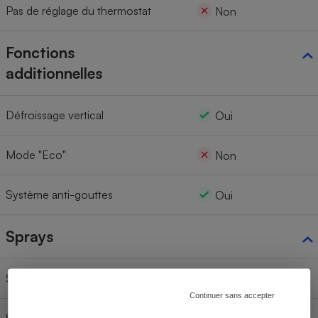
Pas de réglage du thermostat
Non
Fonctions
additionnelles
Défroissage vertical
Oui
Mode "Eco"
Non
Système anti-gouttes
Oui
Sprays
Spray
Oui
Continuer sans accepter