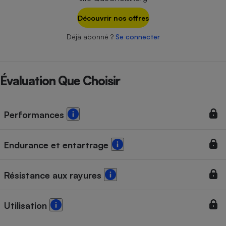
Téléphone mobile -
Smartphone
Découvrir nos offres
Plaque de cuisson à
induction
Déjà abonné ?
Se connecter
Climatiseur -
Évaluation Que Choisir
Ventilateur
Performances
Antivirus
Climatiseur -
Ventilateur
Endurance et entartrage
Résistance aux rayures
Utilisation