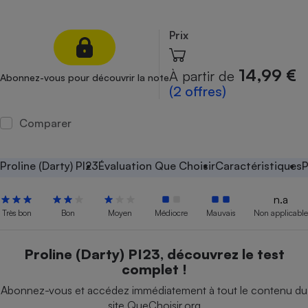
Petit électroménager - U
Complément
Prix
alimentaire
Mutuelle
Assurance emprunteur
14,99 €
À partir de
Abonnez-vous pour découvrir la note
(2 offres)
Comparer
Matelas
Champagne
bouteille
Banque en 
Proline (Darty) PI23
Évaluation Que Choisir
Caractéristiques
P
Téléviseur
Antimoustique
n.a
Lave-linge
Très bon
Bon
Moyen
Médiocre
Mauvais
Non applicable
Proline (Darty) PI23, découvrez le test
complet !
Radiateur électrique
Abonnez-vous et accédez immédiatement à tout le contenu du
site QueChoisir.org