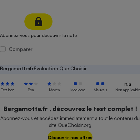
Petit électroménager - U
Complément
alimentaire
Mutuelle
Assurance emprunteur
Abonnez-vous pour découvrir la note
Comparer
Matelas
Champagne
bouteille
Bergamotte.fr
Évaluation Que Choisir
Banque en 
Téléviseur
n.a
Antimoustique
Très bon
Bon
Moyen
Médiocre
Mauvais
Non applicable
Lave-linge
Bergamotte.fr , découvrez le test complet !
Abonnez-vous et accédez immédiatement à tout le contenu du
Radiateur électrique
site QueChoisir.org
Découvrir nos offres