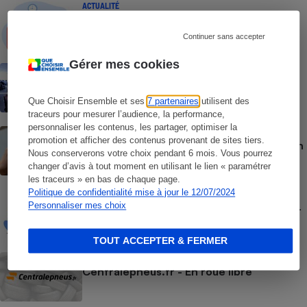
ACTUALITÉ
Achats en ligne - Les sites doivent
désormais proposer un bouton de
Continuer sans accepter
rétractation
Gérer mes cookies
ENQUÊTE
Démarchage téléphonique - Les pros
dans les starting-blocks
Que Choisir Ensemble et ses
7 partenaires
utilisent des
traceurs pour mesurer l’audience, la performance,
personnaliser les contenus, les partager, optimiser la
ACTUALITÉ
promotion et afficher des contenus provenant de sites tiers.
Commerce entre particuliers - Leboncoin
Nous conserverons votre choix pendant 6 mois. Vous pourrez
a le blocage facile
changer d’avis à tout moment en utilisant le lien « paramétrer
les traceurs » en bas de chaque page.
Politique de confidentialité mise à jour le 12/07/2024
ACTUALITÉ
Personnaliser mes choix
Vente de produits financiers à distance -
Les consommateurs un peu mieux armés
TOUT ACCEPTER & FERMER
ACTUALITÉ
Centralepneus.fr - En roue libre