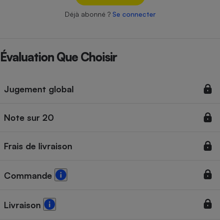
Téléphone mobile -
Smartphone
Déjà abonné ?
Se connecter
Plaque de cuisson à
induction
Évaluation Que Choisir
Climatiseur -
Ventilateur
Jugement global
Antivirus
Note sur 20
Climatiseur -
Ventilateur
Frais de livraison
Commande
Livraison