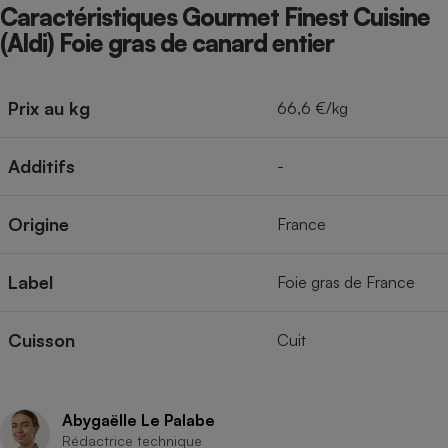
Téléphone mobile -
Caractéristiques Gourmet Finest Cuisine
Smartphone
(Aldi) Foie gras de canard entier
Plaque de cuisson à
induction
Prix au kg
66,6 €/kg
Climatiseur -
Ventilateur
Additifs
-
Origine
France
Antivirus
Climatiseur -
Ventilateur
Label
Foie gras de France
Cuisson
Cuit
Abygaëlle Le Palabe
Rédactrice technique