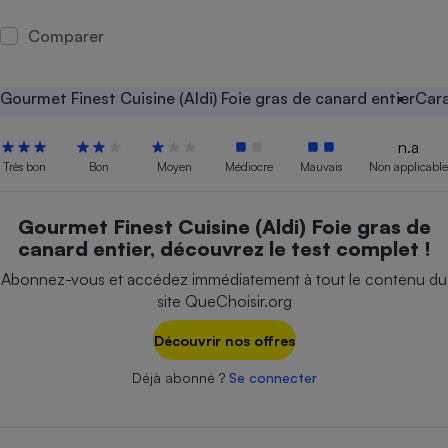
Petit électroménager - U
Comparer
Complément
alimentaire
Mutuelle
Assurance emprunteur
Gourmet Finest Cuisine (Aldi) Foie gras de canard entier
Cara
n.a
Très bon
Bon
Moyen
Médiocre
Mauvais
Non applicable
Matelas
Champagne
bouteille
Gourmet Finest Cuisine (Aldi) Foie gras de
Banque en 
canard entier, découvrez le test complet !
Téléviseur
Abonnez-vous et accédez immédiatement à tout le contenu du
Antimoustique
Lave-linge
site QueChoisir.org
Découvrir nos offres
Déjà abonné ?
Se connecter
Radiateur électrique