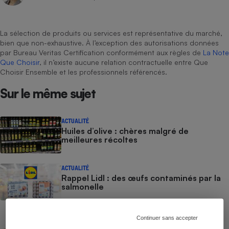
Cafetière à expressos
La sélection de produits ou services est représentative du marché,
bien que non-exhaustive. À l’exception des autorisations données
par Bureau Veritas Certification conformément aux règles de
La Note
Que Choisir
, il n’existe aucune relation contractuelle entre Que
Choisir Ensemble et les professionnels référencés.
Sur le même sujet
Robot ménager
ACTUALITÉ
Huiles d’olive : chères malgré de
meilleures récoltes
ACTUALITÉ
Rappel Lidl : des œufs contaminés par la
salmonelle
CONSEILS
Continuer sans accepter
Pesticides - Bien choisir ses fruits et