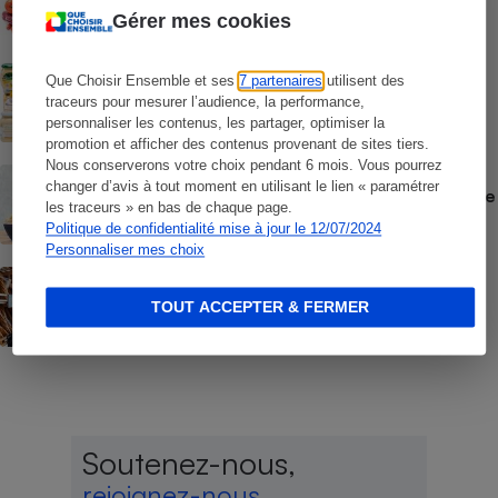
légumes d’été
Gérer mes cookies
COMMENT NOUS TESTONS
Que Choisir Ensemble et ses
7 partenaires
utilisent des
Mayonnaises - Le protocole
traceurs pour mesurer l’audience, la performance,
personnaliser les contenus, les partager, optimiser la
promotion et afficher des contenus provenant de sites tiers.
Nous conserverons votre choix pendant 6 mois. Vous pourrez
COMMENTAIRES SUR LE COMPARATIF
changer d’avis à tout moment en utilisant le lien « paramétrer
Mayonnaises - Des ingrédients dont on se
les traceurs » en bas de chaque page.
passerait bien
Politique de confidentialité mise à jour le 12/07/2024
Personnaliser mes choix
ACTUALITÉ
Prix de la baguette - Des écarts
TOUT ACCEPTER & FERMER
faramineux
Soutenez-nous,
rejoignez-nous,