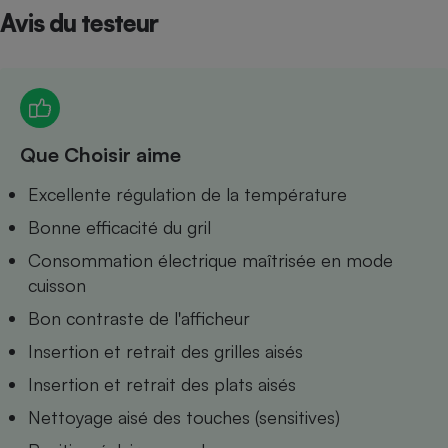
Avis du testeur
Petit électroménager - U
Complément
alimentaire
Mutuelle
Assurance emprunteur
Que Choisir aime
Matelas
Excellente régulation de la température
Champagne
bouteille
Bonne efficacité du gril
Banque en 
Téléviseur
Consommation électrique maîtrisée en mode
Antimoustique
cuisson
Lave-linge
Bon contraste de l'afficheur
Insertion et retrait des grilles aisés
Insertion et retrait des plats aisés
Radiateur électrique
Nettoyage aisé des touches (sensitives)