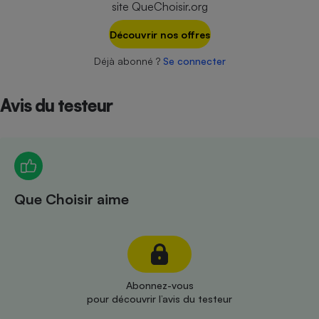
site QueChoisir.org
Téléphone mobile -
Smartphone
Plaque de cuisson à
Découvrir nos offres
induction
Déjà abonné ?
Se connecter
Avis du testeur
Climatiseur -
Ventilateur
Antivirus
Climatiseur -
Que Choisir aime
Ventilateur
Abonnez-vous
pour découvrir l’avis du testeur