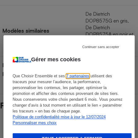
De Dietrich
DOP8575G en gris,
De Dietrich
Modèles similaires
DOP8575A en noir et
DOP8575X en Inox et
noir
Continuer sans accepter
Gérer mes cookies
Pays de fabrication (déclaré
France
par le fabricant)
Que Choisir Ensemble et ses
7 partenaires
utilisent des
traceurs pour mesurer l’audience, la performance,
personnaliser les contenus, les partager, optimiser la
promotion et afficher des contenus provenant de sites tiers.
Nous conserverons votre choix pendant 6 mois. Vous pourrez
Fiabilité des marques
changer d’avis à tout moment en utilisant le lien « paramétrer
les traceurs » en bas de chaque page.
Politique de confidentialité mise à jour le 12/07/2024
Durée de vie des marques
Personnaliser mes choix