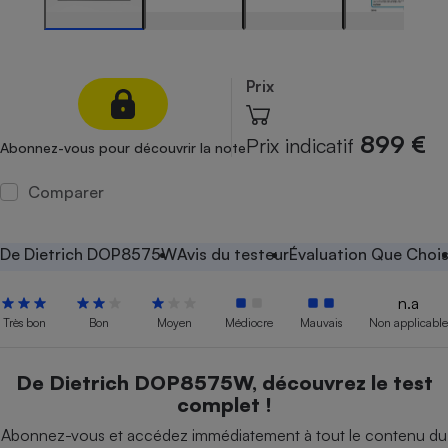
Petit électroménager - U
Complément
alimentaire
Mutuelle
Prix
Assurance emprunteur
899 €
Prix indicatif
Abonnez-vous pour découvrir la note
Comparer
Matelas
Champagne
bouteille
Banque en 
De Dietrich DOP8575W
Avis du testeur
Évaluation Que Chois
Téléviseur
Antimoustique
Lave-linge
n.a
Très bon
Bon
Moyen
Médiocre
Mauvais
Non applicable
De Dietrich DOP8575W, découvrez le test
Radiateur électrique
complet !
Abonnez-vous et accédez immédiatement à tout le contenu du