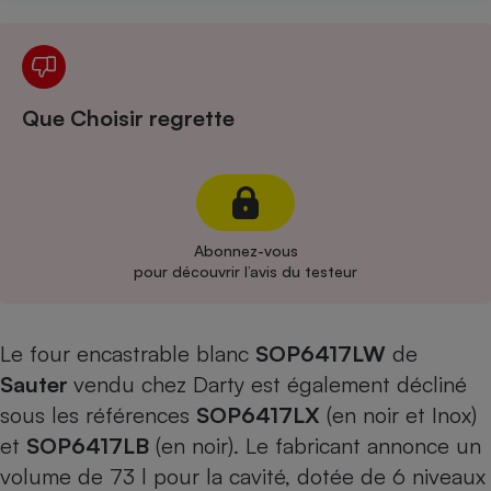
Cafetière à expressos
Que Choisir regrette
Abonnez-vous
Robot ménager
pour découvrir l’avis du testeur
Le four encastrable blanc
SOP6417L
W
de
Sauter
vendu chez Darty est également décliné
sous les références
SOP6417LX
(en noir et Inox)
et
SOP6417L
B
(en noir). Le fabricant annonce un
volume de 73 l pour la cavité, dotée de 6 niveaux