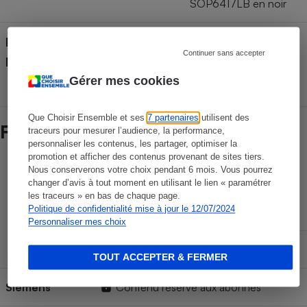
SOP6417LB en noir
Pays de fabrication (déclaré
France
Continuer sans accepter
par le fabricant)
Gérer mes cookies
Que Choisir Ensemble et ses
7 partenaires
utilisent des
Fiabilité des marques
traceurs pour mesurer l’audience, la performance,
personnaliser les contenus, les partager, optimiser la
promotion et afficher des contenus provenant de sites tiers.
Durée de vie des marques
Nous conserverons votre choix pendant 6 mois. Vous pourrez
changer d’avis à tout moment en utilisant le lien « paramétrer
les traceurs » en bas de chaque page.
Politique de confidentialité mise à jour le 12/07/2024
Sans panne
Personnaliser mes choix
Espérance
d'utilisation
Mineure
Majeure
TOUT ACCEPTER & FERMER
Siemens
Contenu réservé aux abonnés