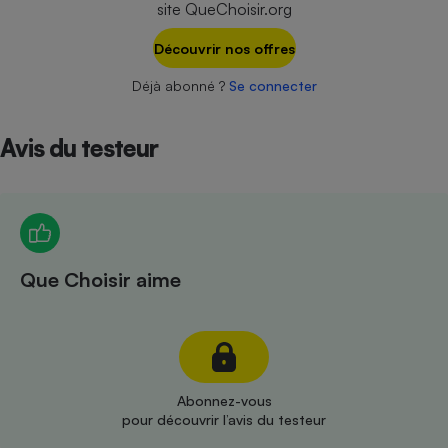
site QueChoisir.org
Téléphone mobile -
Smartphone
Plaque de cuisson à
Découvrir nos offres
induction
Déjà abonné ?
Se connecter
Avis du testeur
Climatiseur -
Ventilateur
Antivirus
Climatiseur -
Que Choisir aime
Ventilateur
Abonnez-vous
pour découvrir l’avis du testeur