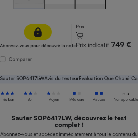
Petit électroménager - U
Complément
alimentaire
Mutuelle
Prix
Assurance emprunteur
749 €
Prix indicatif
Abonnez-vous pour découvrir la note
Comparer
Matelas
Champagne
bouteille
Banque en 
Sauter SOP6417LW
Avis du testeur
Évaluation Que Choisir
Ca
Téléviseur
Antimoustique
Lave-linge
n.a
Très bon
Bon
Moyen
Médiocre
Mauvais
Non applicable
Sauter SOP6417LW, découvrez le test
Radiateur électrique
complet !
Abonnez-vous et accédez immédiatement à tout le contenu du