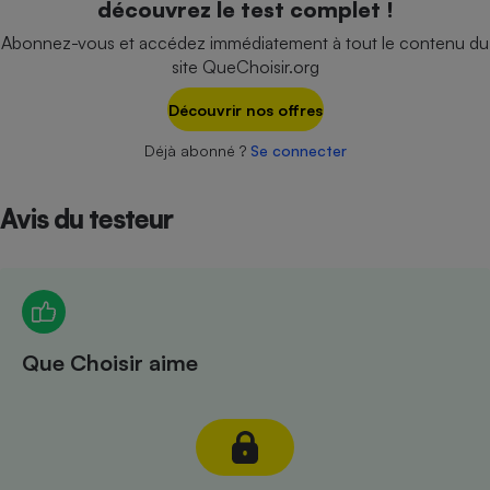
découvrez le test complet !
Téléphone mobile -
Smartphone
Abonnez-vous et accédez immédiatement à tout le contenu du
Plaque de cuisson à
site QueChoisir.org
induction
Découvrir nos offres
Déjà abonné ?
Se connecter
Climatiseur -
Ventilateur
Avis du testeur
Antivirus
Climatiseur -
Ventilateur
Que Choisir aime