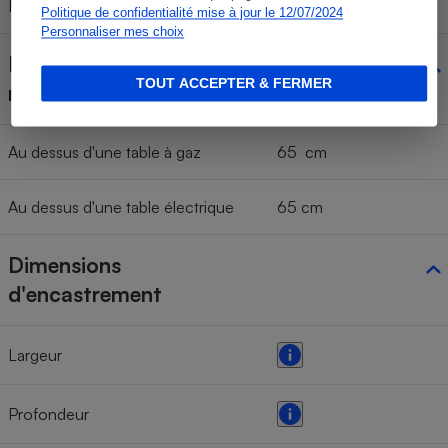
Profondeur
49,4 cm
Politique de confidentialité mise à jour le 12/07/2024
Personnaliser mes choix
Hauteur d'installation
TOUT ACCEPTER & FERMER
minimum
Au dessus d'une table à gaz
65 cm
Au dessus d'une table électrique
65 cm
Dimensions
d'encastrement
Largeur
Profondeur