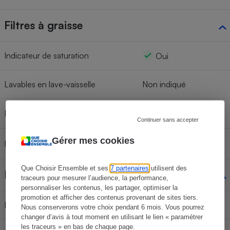
Filtres à graisse
Indicateur de saturation
Oui
Lavables en lave-vaisselle
Non indiqué
Référence
Continuer sans accepter
Gérer mes cookies
Prix unitaire d’un filtre à graisse
Que Choisir Ensemble et ses
7 partenaires
utilisent des
Dimensions
traceurs pour mesurer l’audience, la performance,
personnaliser les contenus, les partager, optimiser la
promotion et afficher des contenus provenant de sites tiers.
Largeur
89,8 cm
Nous conserverons votre choix pendant 6 mois. Vous pourrez
changer d’avis à tout moment en utilisant le lien « paramétrer
les traceurs » en bas de chaque page.