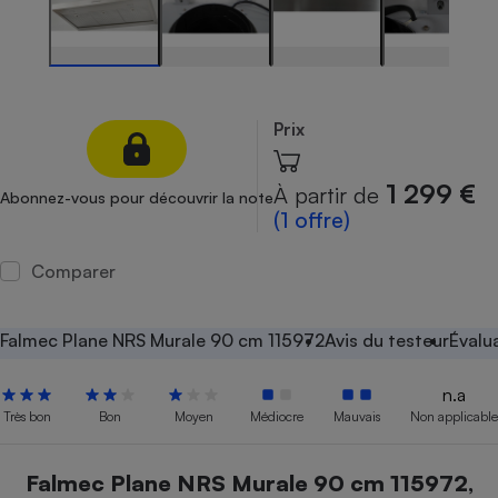
Petit électroménager - U
Complément
alimentaire
Mutuelle
Assurance emprunteur
Prix
1 299 €
À partir de
Abonnez-vous pour découvrir la note
Matelas
(1 offre)
Champagne
bouteille
Banque en 
Comparer
Téléviseur
Antimoustique
Lave-linge
Falmec Plane NRS Murale 90 cm 115972
Avis du testeur
Évalu
n.a
Très bon
Bon
Moyen
Médiocre
Mauvais
Non applicable
Radiateur électrique
Falmec Plane NRS Murale 90 cm 115972,