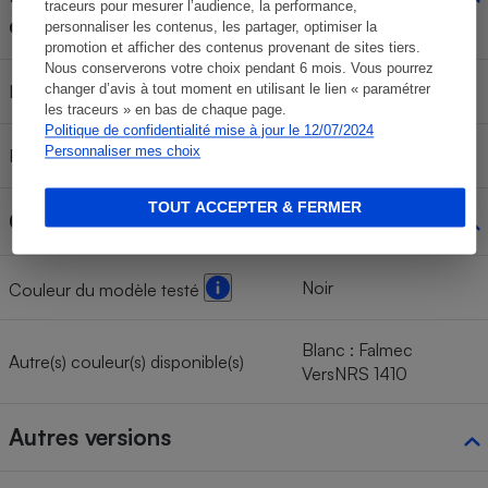
traceurs pour mesurer l’audience, la performance,
d'encastrement
personnaliser les contenus, les partager, optimiser la
promotion et afficher des contenus provenant de sites tiers.
Nous conserverons votre choix pendant 6 mois. Vous pourrez
Largeur
changer d’avis à tout moment en utilisant le lien « paramétrer
les traceurs » en bas de chaque page.
Politique de confidentialité mise à jour le 12/07/2024
Personnaliser mes choix
Profondeur
TOUT ACCEPTER & FERMER
Coloris
Noir
Couleur du modèle testé
Blanc : Falmec
Autre(s) couleur(s) disponible(s)
VersNRS 1410
Autres versions