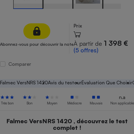
Petit électroménager - U
Complément
alimentaire
Mutuelle
Prix
Assurance emprunteur
1 398 €
À partir de
Abonnez-vous pour découvrir la note
(5 offres)
Matelas
Champagne
Comparer
bouteille
Banque en 
Téléviseur
Falmec VersNRS 1420
Avis du testeur
Évaluation Que Choisir
Antimoustique
Lave-linge
n.a
Très bon
Bon
Moyen
Médiocre
Mauvais
Non applicable
Radiateur électrique
Falmec VersNRS 1420 , découvrez le test
complet !