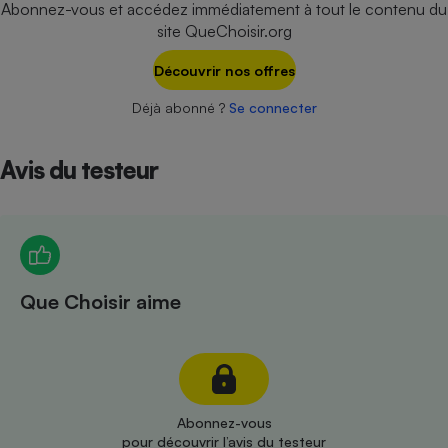
Abonnez-vous et accédez immédiatement à tout le contenu du
Téléphone mobile -
Smartphone
site QueChoisir.org
Plaque de cuisson à
induction
Découvrir nos offres
Déjà abonné ?
Se connecter
Climatiseur -
Ventilateur
Avis du testeur
Antivirus
Climatiseur -
Ventilateur
Que Choisir aime
Abonnez-vous
pour découvrir l’avis du testeur