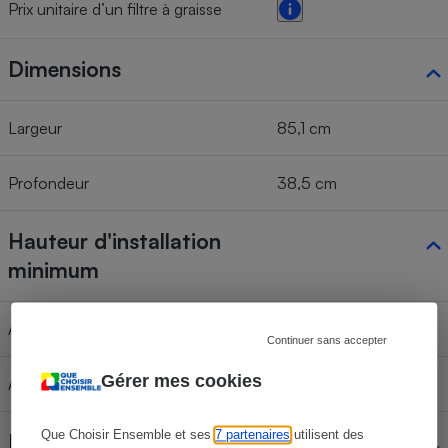
Prix unitaire d’un filtre à graisse
Dimensions
Largeur
85,1 cm
Profondeur
38,5 cm
Hauteur d'installation
minimum
Au dessus d'une table à gaz
53 cm
Continuer sans accepter
Gérer mes cookies
Au dessus d'une table électrique
53 cm
Que Choisir Ensemble et ses
7 partenaires
utilisent des
Dimensions