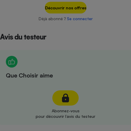
Téléphone mobile -
Découvrir nos offres
Smartphone
Plaque de cuisson à
induction
Déjà abonné ?
Se connecter
Avis du testeur
Climatiseur -
Ventilateur
Antivirus
Que Choisir aime
Climatiseur -
Ventilateur
Abonnez-vous
pour découvrir l’avis du testeur