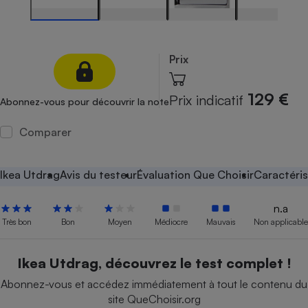
Petit électroménager - U
Complément
alimentaire
Mutuelle
Prix
Assurance emprunteur
129 €
Prix indicatif
Abonnez-vous pour découvrir la note
Comparer
Matelas
Champagne
bouteille
Banque en 
Ikea Utdrag
Avis du testeur
Évaluation Que Choisir
Caractéris
Téléviseur
Antimoustique
Lave-linge
n.a
Très bon
Bon
Moyen
Médiocre
Mauvais
Non applicable
Ikea Utdrag, découvrez le test complet !
Radiateur électrique
Abonnez-vous et accédez immédiatement à tout le contenu du
site QueChoisir.org