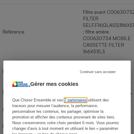
Filtre avant C0063073
FILTER
SELF.FIX(GLASS)186X5
Référence
; filtre arrière
C00630734 MOBILE
CASSETTE FILTER
166X515,3
Filtre avant 107,40 € ;
Prix unitaire d’un filtre à graisse
Continuer sans accepter
filtre arrière 74,54 €
Gérer mes cookies
Dimensions
Que Choisir Ensemble et ses
7 partenaires
utilisent des
traceurs pour mesurer l’audience, la performance,
Largeur
60 cm
personnaliser les contenus, les partager, optimiser la
promotion et afficher des contenus provenant de sites tiers.
Nous conserverons votre choix pendant 6 mois. Vous pourrez
Profondeur
45,6 cm
changer d’avis à tout moment en utilisant le lien « paramétrer