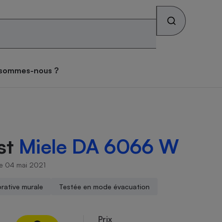
Rechercher sur le site
os combats
Qui sommes-nous ?
 sommes-nous ?
s alimentaires
ateur mutuelle
tif sièges auto
ateur gratuit des
tif lave-linge
teur forfait mobile
tif vélo électrique
atif matelas
ces toxiques dans les
se des consommateurs
archés
iques
teur Gaz & Électricité
ux
ive
st
Miele DA 6066 W
ateur gratuit des
ateur assurance vie
atif pneus
tif lave-vaisselle
ateur box internet
tif climatiseur mobile
atif brosse à dents
archés
que
face
le 04 mai 2021
on
rative murale
Testée en mode évacuation
Abus
ateur banque
tif four encastrable
tif téléviseur
tif climatiseur split
tif prothèses auditives
ion
Prix