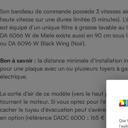
Son bandeau de commande possède 3 vitesses ains
haute vitesse sur une durée limitée (5 minutes). L
est équipé d’un unique filtre à graisse lavable au 
Cafetière à expresso
DA 6066 W de Miele existe aussi en 90 cm sous 
ou
DA 6096 W Black Wing
(Noir).
Bon à savoir :
la distance minimale d’installation
pour une plaque avec un ou plusieurs foyers à ga
électrique.
Robot ménager
La sortie d’air de ce modèle (vers le haut par défau
tournant le moteur. Si vous optez pour l’évacuation
cacher le tuyau d’évacuation peut s’avérer nécessa
en option (référence DADC 6000 ; 165 € environ).
Que 
l’aud