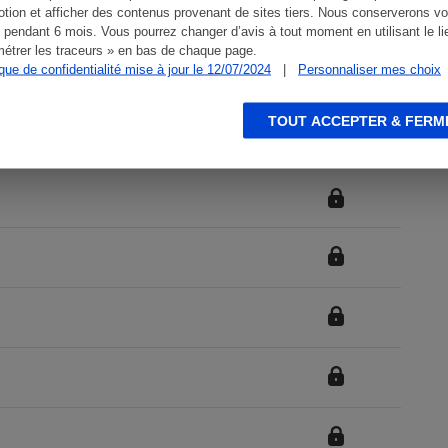
tion et afficher des contenus provenant de sites tiers. Nous conserverons vo
de recyclage
.
 pendant 6 mois. Vous pourrez changer d’avis à tout moment en utilisant le li
étrer les traceurs » en bas de chaque page.
ique de confidentialité mise à jour le 12/07/2024
|
Personnaliser mes choix
TOUT ACCEPTER & FERM