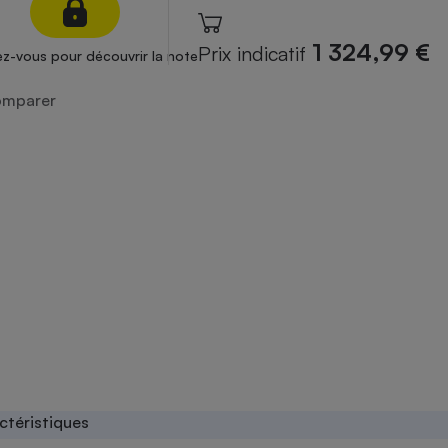
atif sèche-linge
atif smartphone
atif nettoyeur haute
ateur mutuelle
1 324,99 €
Prix indicatif
z-vous pour découvrir la note
on
mparer
Réparation
Obsèques - Pompes
teur des devis d’opticiens
funèbres
eur-congélateur
dio
 robot
nduction
son
ranulés
irante
e multifonction
électrique
Panneaux
r mobile
r portable
photovoltaïques
 Médicament
 balai
omplémentaire santé
 traîneau
ctile
Circuits courts et
alimentation locale
Puériculture - Produit
 automatique
pour bébé
Banque en ligne
seur
ctéristiques
vapeur