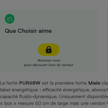
Radiateur électrique
Téléphone mobile -
Smartphone
Plaque de cuisson à
Que Choisir aime
induction
Climatiseur -
Ventilateur
Abonnez-vous
pour découvrir l’avis du testeur
Antivirus
Climatiseur -
La hotte
PUR68W
est la première hotte
Ventilateur
Miele
cla
label énergétique : efficacité énergétique, absorpt
capacité fluido-dynamique. Uniquement disponible 
« box » mesure 60 cm de large mais une version 