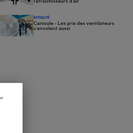
rafraîchisseurs d’air
ACTUALITÉ
Canicule - Les prix des ventilateurs
s’envolent aussi
er