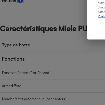
Finition
promo
choix
param
Polit
Caractéristiques Miele PUR6
Type de hotte
Fonctions
Fonction "intensif" ou "boost"
Arrêt différé
Marche/arrêt automatique (par capteur)