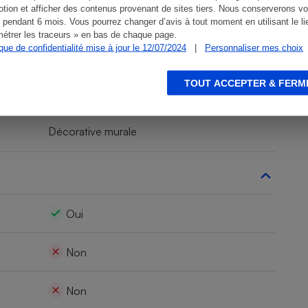
tion et afficher des contenus provenant de sites tiers. Nous conserverons vo
 pendant 6 mois. Vous pourrez changer d’avis à tout moment en utilisant le li
étrer les traceurs » en bas de chaque page.
ique de confidentialité mise à jour le 12/07/2024
|
Personnaliser mes choix
8W
TOUT ACCEPTER & FERM
Décorative murale
Oui
Non
Non