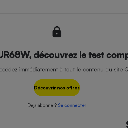
- Ustensile
Foie gras
Aide auditive
r
Assurance vie
UR68W, découvrez le test comp
ccédez immédiatement à tout le contenu du site Q
Poêle à granulés
gne - Comment choisir une
lle de champagne
en ligne
Découvrir nos offres
Ordinateur portable
Crème solaire
Lave-vaisselle
Déjà abonné ?
Se connecter