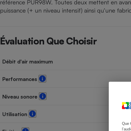
référence PUR98W. Toutes deux mettent en avant 
puissance (+ un niveau intensif) ainsi qu’une fabri
Cafetière à expresso
Évaluation Que Choisir
Débit d'air maximum
Performances
Robot ménager
Niveau sonore
Utilisation
Que 
l’aud