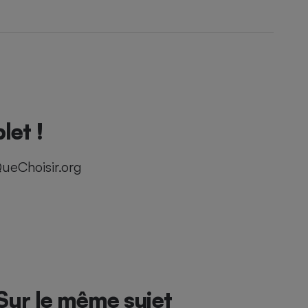
let !
ueChoisir.org
Sur le même sujet