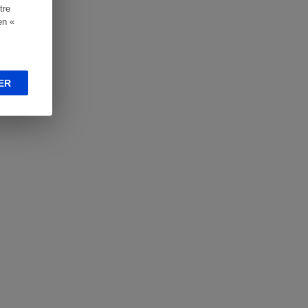
tre
en «
ER