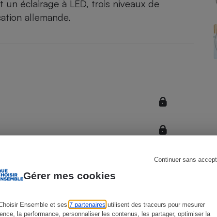
un éclairage à LED, trois niveaux de
cation allemande.
s
Réfrigérateur
Continuer sans accept
Gérer mes cookies
Choisir Ensemble et ses
7 partenaires
utilisent des traceurs pour mesurer
ience, la performance, personnaliser les contenus, les partager, optimiser la