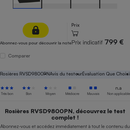
Petit électroménager - U
Complément
alimentaire
Mutuelle
Prix
Assurance emprunteur
799 €
Prix indicatif
Abonnez-vous pour découvrir la note
Comparer
Matelas
Champagne
bouteille
Banque en 
Rosières RVSD9800PN
Avis du testeur
Évaluation Que Choisi
Téléviseur
Antimoustique
Lave-linge
n.a
Très bon
Bon
Moyen
Médiocre
Mauvais
Non applicable
Rosières RVSD9800PN, découvrez le test
Radiateur électrique
complet !
Abonnez-vous et accédez immédiatement à tout le contenu du