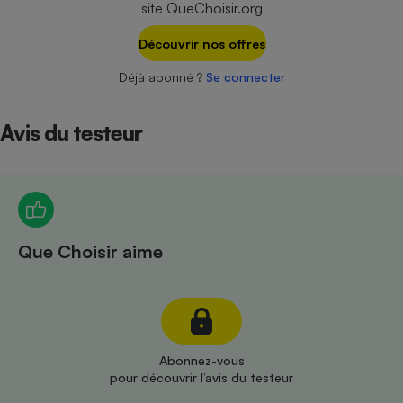
site QueChoisir.org
Téléphone mobile -
Smartphone
Plaque de cuisson à
Découvrir nos offres
induction
Déjà abonné ?
Se connecter
Avis du testeur
Climatiseur -
Ventilateur
Antivirus
Climatiseur -
Que Choisir aime
Ventilateur
Abonnez-vous
pour découvrir l’avis du testeur