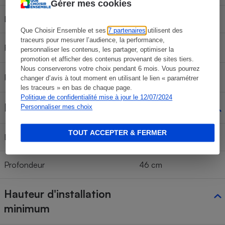
Gérer mes cookies
Lavables en lave-vaisselle
Non indiqué
Que Choisir Ensemble et ses
7 partenaires
utilisent des
traceurs pour mesurer l’audience, la performance,
Référence
personnaliser les contenus, les partager, optimiser la
promotion et afficher des contenus provenant de sites tiers.
Nous conserverons votre choix pendant 6 mois. Vous pourrez
Prix unitaire d’un filtre à graisse
changer d’avis à tout moment en utilisant le lien « paramétrer
les traceurs » en bas de chaque page.
Politique de confidentialité mise à jour le 12/07/2024
Dimensions
Personnaliser mes choix
TOUT ACCEPTER & FERMER
Largeur
89,5 cm
Profondeur
46 cm
Hauteur d'installation
minimum