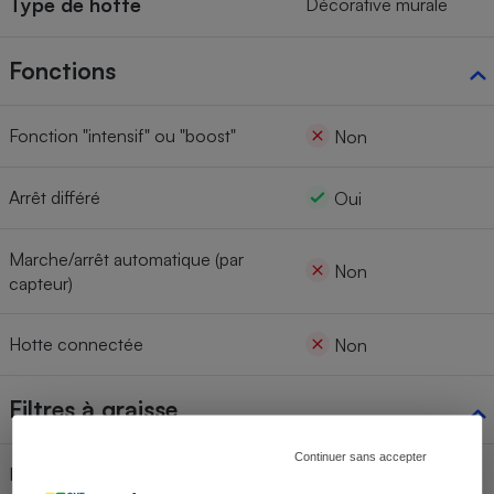
Type de hotte
Décorative murale
Fonctions
Fonction "intensif" ou "boost"
Non
Arrêt différé
Oui
Marche/arrêt automatique (par
Non
capteur)
Hotte connectée
Non
Filtres à graisse
Continuer sans accepter
Indicateur de saturation
Non