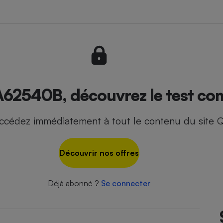
- Ustensile
Foie gras
Aide auditive
r
Assurance vie
62540B, découvrez le test com
ccédez immédiatement à tout le contenu du site Q
Poêle à granulés
gne - Comment choisir une
lle de champagne
en ligne
Découvrir nos offres
Ordinateur portable
Crème solaire
Lave-vaisselle
Déjà abonné ?
Se connecter