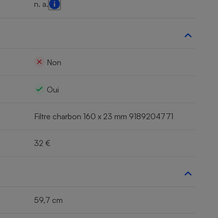
n. a.
Non
Oui
Filtre charbon 160 x 23 mm 9189204771
32 €
59,7 cm