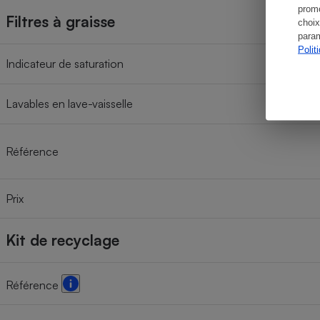
promo
Filtres à graisse
choix
param
Polit
Indicateur de saturation
Lavables en lave-vaisselle
Référence
Prix
Kit de recyclage
Référence