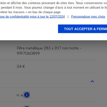
tion et afficher des contenus provenant de sites tiers. Nous conserverons vo
 pendant 6 mois. Vous pourrez changer d’avis à tout moment en utilisant le li
étrer les traceurs » en bas de chaque page.
ique de confidentialité mise à jour le 12/07/2024
|
Personnaliser mes choix
Non
TOUT ACCEPTER & FERM
Oui
Filtre métallique 283 x 207 mm hotte -
9197060899
34 €
n. a.