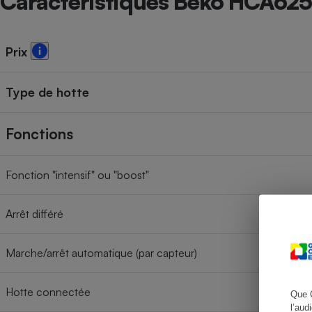
Caractéristiques Beko HCA62
Prix
Cafetière à expresso
Type de hotte
Fonctions
Fonction "intensif" ou "boost"
Robot ménager
Arrêt différé
Marche/arrêt automatique (par capteur)
Hotte connectée
Que 
l’aud