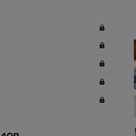
Électricité - Gaz
Appareil photo
numérique
Four encastrable
Lessive
Aspirateur