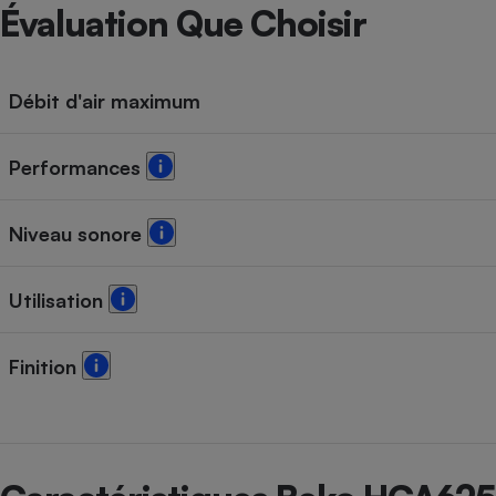
Radiateur électrique
Évaluation Que Choisir
Téléphone mobile -
Smartphone
Débit d'air maximum
Plaque de cuisson à
induction
Performances
Climatiseur -
Niveau sonore
Ventilateur
Utilisation
Antivirus
Climatiseur -
Finition
Ventilateur