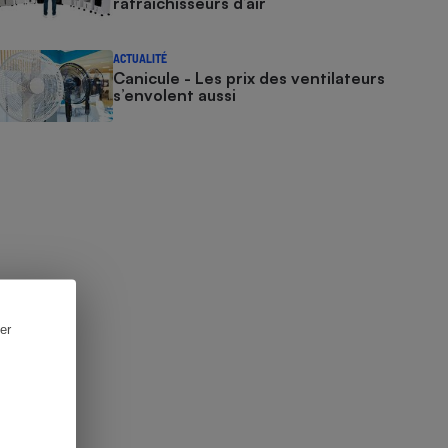
rafraîchisseurs d’air
ACTUALITÉ
Canicule - Les prix des ventilateurs
s’envolent aussi
er