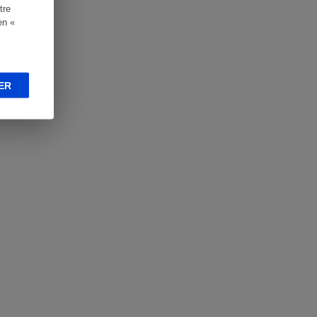
tre
en «
ER