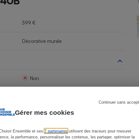
540B
399 €
s
Réfrigérateur
Décorative murale
Non
Oui
Continuer sans accept
Gérer mes cookies
Non
Non
Choisir Ensemble et ses
7 partenaires
utilisent des traceurs pour mesurer
ience, la performance, personnaliser les contenus, les partager, optimiser la