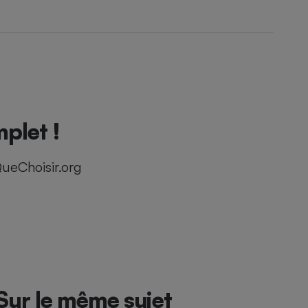
plet !
ueChoisir.org
Sur le même sujet