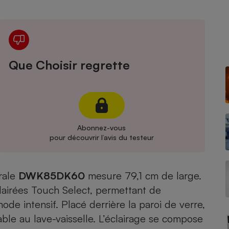
Électricité - Gaz
Appareil photo
numérique
Four encastrable
Que Choisir regrette
Lessive
Abonnez-vous
pour découvrir l’avis du testeur
Aspirateur
urale
DWK85DK60
mesure 79,1 cm de large.
lairées Touch Select, permettant de
ode intensif. Placé derrière la paroi de verre,
able au lave-vaisselle. L’éclairage se compose