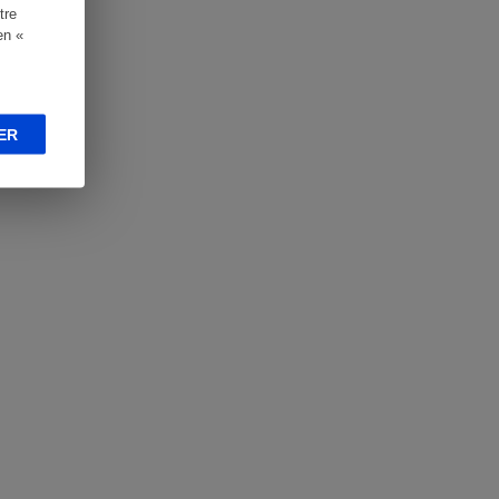
tre
en «
ER