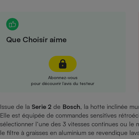
Radiateur électrique
Téléphone mobile -
Smartphone
Plaque de cuisson à
Que Choisir aime
induction
Climatiseur -
Ventilateur
Abonnez-vous
pour découvrir l’avis du testeur
Antivirus
Climatiseur -
Issue de la
Serie 2
de
Bosch
, la hotte inclinée m
Ventilateur
Elle est équipée de commandes sensitives rétroéc
sélectionner l’une des 3 vitesses continues ou le m
le filtre à graisses en aluminium se revendique lav