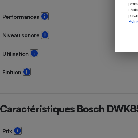
promo
choix
param
Performances
Polit
Niveau sonore
Utilisation
Finition
Caractéristiques Bosch DWK
Prix