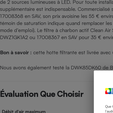
de 2 sources lumineuses à LED. Pour toute install
supplémentaire est indispensable. Commercialisé
17008368 en SAV, son prix avoisine les 55 € envir
témoin de saturation indique quand remplacer les f
Cafetière à expresso
mode d’emploi). Le filtre à charbon actif Clean Ai
DWZ1GK1A2 ou 17008367 en SAV pour 35 € envir
Bon à savoir :
cette hotte filtrante est livrée avec
Nous avons également testé la
DWK85DK60 de Bo
Robot ménager
Évaluation Que Choisir
Que 
Débit d'air maximum
l’aud