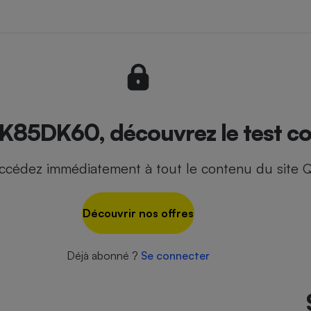
- Ustensile
Foie gras
Aide auditive
r
Assurance vie
85DK60, découvrez le test co
ccédez immédiatement à tout le contenu du site Q
Poêle à granulés
gne - Comment choisir une
lle de champagne
en ligne
Découvrir nos offres
Ordinateur portable
Crème solaire
Lave-vaisselle
Déjà abonné ?
Se connecter