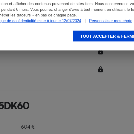
tion et afficher des contenus provenant de sites tiers. Nous conserverons vo
 pendant 6 mois. Vous pourrez changer d’avis à tout moment en utilisant le li
étrer les traceurs » en bas de chaque page.
ique de confidentialité mise à jour le 12/07/2024
|
Personnaliser mes choix
TOUT ACCEPTER & FERM
85DK60
604 €