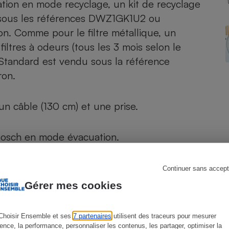
ation en mode recyclage, un kit de recyclage
 sous les références DWZ1GK1U2 ou
on. Comme pour le filtre métallique, un
iltres à odeurs (tous les 3 mois selon le
s
Réfrigérateur
r Standard est vendu sous la référence
on.
 un câble (130 cm) et une prise.
sch en mode évacuation
.
Continuer sans accept
Gérer mes cookies
Choisir Ensemble et ses
7 partenaires
utilisent des traceurs pour mesurer
ience, la performance, personnaliser les contenus, les partager, optimiser la