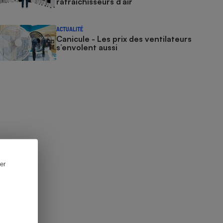
rafraîchisseurs d’air
ACTUALITÉ
Canicule - Les prix des ventilateurs
s’envolent aussi
er