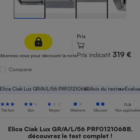
Petit électroménager - U
Complément
alimentaire
Mutuelle
Assurance emprunteur
Prix
319 €
Prix indicatif
Abonnez-vous pour découvrir la note
Matelas
Champagne
bouteille
Comparer
Banque en 
Téléviseur
Antimoustique
Elica Ciak Lux GR/A/L/56 PRF0121068B
Avis du testeur
Évalua
Lave-linge
n.a
Très bon
Bon
Moyen
Médiocre
Mauvais
Non applicable
Radiateur électrique
Elica Ciak Lux GR/A/L/56 PRF0121068B,
découvrez le test complet !