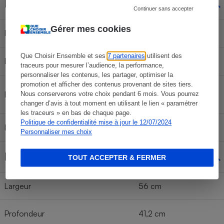
Filtres à charbon
Continuer sans accepter
Gérer mes cookies
Indicateur de saturation
Non
Que Choisir Ensemble et ses
7 partenaires
utilisent des
Livrés de série
Non
traceurs pour mesurer l’audience, la performance,
personnaliser les contenus, les partager, optimiser la
promotion et afficher des contenus provenant de sites tiers.
CFC0141563
Référence
Nous conserverons votre choix pendant 6 mois. Vous pourrez
mod.303
changer d’avis à tout moment en utilisant le lien « paramétrer
les traceurs » en bas de chaque page.
Politique de confidentialité mise à jour le 12/07/2024
Prix filtre seul
20 €
Personnaliser mes choix
Dimensions
TOUT ACCEPTER & FERMER
Largeur
56 cm
Profondeur
41,2 cm