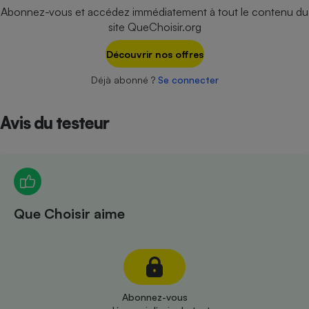
Téléphone mobile -
Abonnez-vous et accédez immédiatement à tout le contenu du
Smartphone
site QueChoisir.org
Plaque de cuisson à
induction
Découvrir nos offres
Déjà abonné ?
Se connecter
Climatiseur -
Ventilateur
Avis du testeur
Antivirus
Climatiseur -
Ventilateur
Que Choisir aime
Abonnez-vous