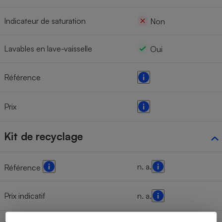
Indicateur de saturation
Non
Lavables en lave-vaisselle
Oui
Référence
Prix
Kit de recyclage
n. a.
Référence
Prix indicatif
n. a.