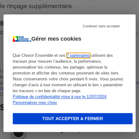
le rinçage supplémentaire.
Bon à savoir :
une version gris silver est
Continuer sans accepter
commercialisée sous la référence
EWC61252S FR
.
Gérer mes cookies
Laurent Baubeste
Que Choisir Ensemble et ses
7 partenaires
utilisent des
Rédacteur technique
traceurs pour mesurer l’audience, la performance,
personnaliser les contenus, les partager, optimiser la
La sélection de produits ou services est représentative du marché,
promotion et afficher des contenus provenant de sites tiers.
bien que non-exhaustive. À l’exception des autorisations données
Nous conserverons votre choix pendant 6 mois. Vous pourrez
par Bureau Veritas Certification conformément aux règles de
La Note
changer d’avis à tout moment en utilisant le lien « paramétrer
Que Choisir
, il n’existe aucune relation contractuelle entre Que
les traceurs » en bas de chaque page.
Choisir Ensemble et les professionnels référencés.
Politique de confidentialité mise à jour le 12/07/2024
Personnaliser mes choix
Sur le même sujet
TOUT ACCEPTER & FERMER
COMMENT NOUS TESTONS
Sèche-linge - Le protocole