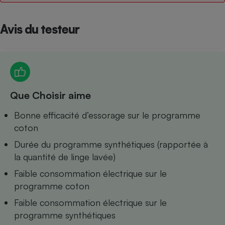
Petit électroménager - U
Complément
Avis du testeur
alimentaire
Mutuelle
Assurance emprunteur
Que Choisir aime
Matelas
Champagne
bouteille
Bonne efficacité d’essorage sur le programme
Banque en 
coton
Téléviseur
Antimoustique
Durée du programme synthétiques (rapportée à
Lave-linge
la quantité de linge lavée)
Faible consommation électrique sur le
programme coton
Radiateur électrique
Faible consommation électrique sur le
programme synthétiques