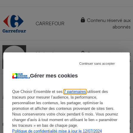
Contenu réservé aux
CARREFOUR
abonnés
Marketplace
Contenu réservé aux
DARTY
abonnés
Continuer sans accepter
Gérer mes cookies
Marketplace
Contenu réservé aux
Que Choisir Ensemble et ses
7 partenaires
utilisent des
FNAC
abonnés
traceurs pour mesurer l’audience, la performance,
personnaliser les contenus, les partager, optimiser la
promotion et afficher des contenus provenant de sites tiers.
Nous conserverons votre choix pendant 6 mois. Vous pourrez
changer d’avis à tout moment en utilisant le lien « paramétrer
Marketplace
Contenu réservé aux
les traceurs » en bas de chaque page.
LECLERC
abonnés
Politique de confidentialité mise à jour le 12/07/2024