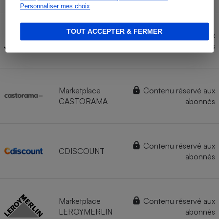
Personnaliser mes choix
TOUT ACCEPTER & FERMER
Marketplace
Contenu réservé aux
LEROYMERLIN
abonnés
Marketplace
Contenu réservé aux
CASTORAMA
abonnés
Contenu réservé aux
CDISCOUNT
abonnés
Marketplace
Contenu réservé aux
LEROYMERLIN
abonnés