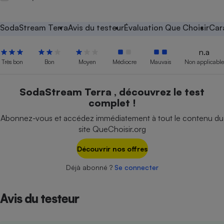
Petit électroménager - U
Complément
SodaStream Terra
Avis du testeur
Évaluation Que Choisir
Car
alimentaire
Mutuelle
Assurance emprunteur
n.a
Très bon
Bon
Moyen
Médiocre
Mauvais
Non applicable
SodaStream Terra , découvrez le test
Matelas
Champagne
complet !
bouteille
Banque en 
Abonnez-vous et accédez immédiatement à tout le contenu du
site QueChoisir.org
Téléviseur
Antimoustique
Lave-linge
Découvrir nos offres
Déjà abonné ?
Se connecter
Avis du testeur
Radiateur électrique