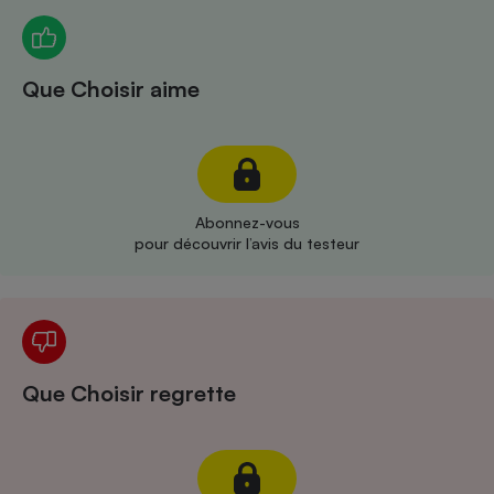
Téléphone mobile -
Smartphone
Plaque de cuisson à
induction
Que Choisir aime
Climatiseur -
Ventilateur
Abonnez-vous
pour découvrir l’avis du testeur
Antivirus
Climatiseur -
Ventilateur
Que Choisir regrette