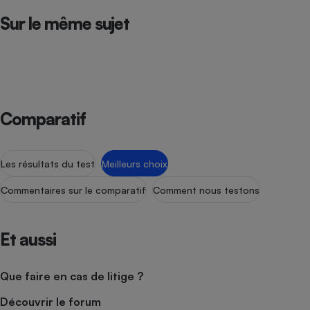
Sur le même sujet
Petit électroménager - U
Complément
alimentaire
Mutuelle
Assurance emprunteur
Comparatif
Matelas
Champagne
bouteille
Banque en 
Les résultats du test
Meilleurs choix
Téléviseur
Commentaires sur le comparatif
Comment nous testons
Antimoustique
Lave-linge
Et aussi
Radiateur électrique
Que faire en cas de litige ?
Découvrir le forum