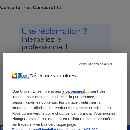
Téléphone mobile -
Consulter nos Comparatifs
Smartphone
Plaque de cuisson à
induction
Une réclamation ?
Interpellez le
Climatiseur -
professionnel !
Ventilateur
Déposez directement votre réclamation
sur
notre plateforme des
Continuer sans accepter
Antivirus
réclamations
.
Gérer mes cookies
Climatiseur -
Ventilateur
Cliquez-ici
Que Choisir Ensemble et ses
7 partenaires
utilisent des
traceurs pour mesurer l’audience, la performance,
personnaliser les contenus, les partager, optimiser la
promotion et afficher des contenus provenant de sites tiers.
Nous conserverons votre choix pendant 6 mois. Vous pourrez
changer d’avis à tout moment en utilisant le lien « paramétrer
les traceurs » en bas de chaque page.
Newsletter