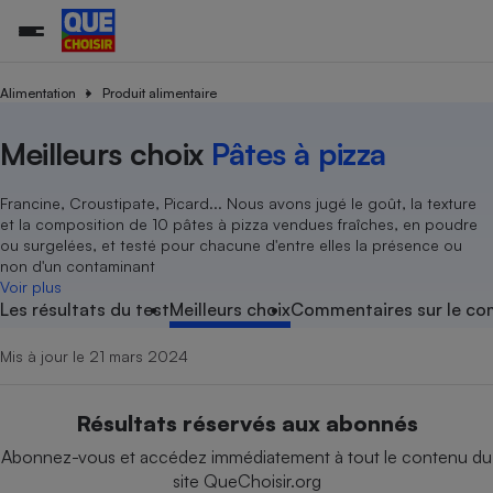
Alimentation
Produit alimentaire
Meilleurs choix
Pâtes à pizza
Additifs a
Comparate
Comparatif
Comparateu
Comparatif
Comparateu
Comparatif
Comparati
Substances
Toutes les actualités
Tous les services
Tous nos combats
L’association
Organismes de défense 
Train
supermarc
cosmétiqu
Comparateu
Achat - Vente - Travaux
Démarche administrative
Enquêtes
Nos actions
Nos missions
Système judiciaire
Transport aérien
gratuit
Francine, Croustipate, Picard... Nous avons jugé le goût, la texture
Copropriété
Famille
et la composition de 10 pâtes à pizza vendues fraîches, en poudre
Guides d'achat
Nos grandes victoires
Notre méthodologie
ou surgelées, et testé pour chacune d'entre elles la présence ou
Location
Senior
Comparateu
Comparate
Comparati
Comparatif
Comparate
Comparatif
Comparatif
non d'un contaminant
Conseils
Les billets de la présidente
Notre financement
supermarc
électrique
Voir plus
Service marchand
Magasin - Grande surfac
Sport
Soumettre un litige
Brèves
Nos associations locales
Nos partenaires
Les résultats du test
Meilleurs choix
Commentaires sur le co
Air
Marketing - Fidélisation
Vacances - Tourisme
Lettres types
Nous rejoindre
Nous rejoindre
Déchet
Mis à jour le 21 mars 2024
Méthode de vente - Abu
Rencontrer une association locale
Comparate
Comparatif
Comparatif
Comparatif
Comparatif
En savoir plus sur Que Choisir Ensemble
Eau
s
Agriculture
Achat - Vente - Location
Résultats réservés aux abonnés
Energie
Nutrition
Assurance auto
Abonnez-vous et accédez immédiatement à tout le contenu du
-nous ?
Produit alimentaire
Carburant
Comparati
Comparati
Comparati
Comparate
site QueChoisir.org