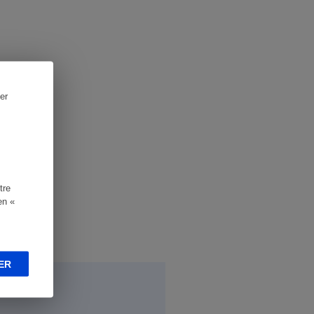
er
tre
en «
ER