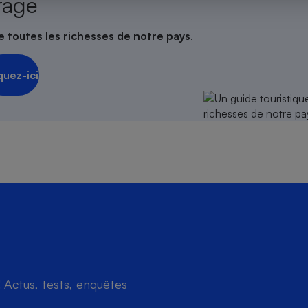
rage
e toutes les richesses de notre pays
.
s
Réfrigérateur
quez-ici
Actus, tests, enquêtes