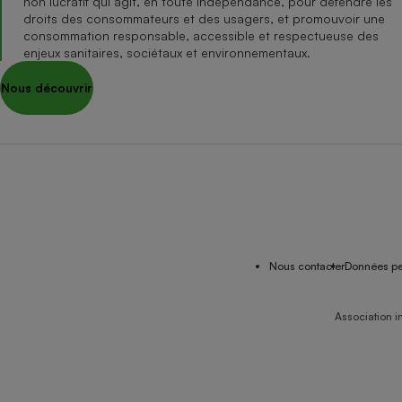
non lucratif qui agit, en toute indépendance, pour défendre les
droits des consommateurs et des usagers, et promouvoir une
consommation responsable, accessible et respectueuse des
enjeux sanitaires, sociétaux et environnementaux.
Nous découvrir
Nous contacter
Données pe
Association i