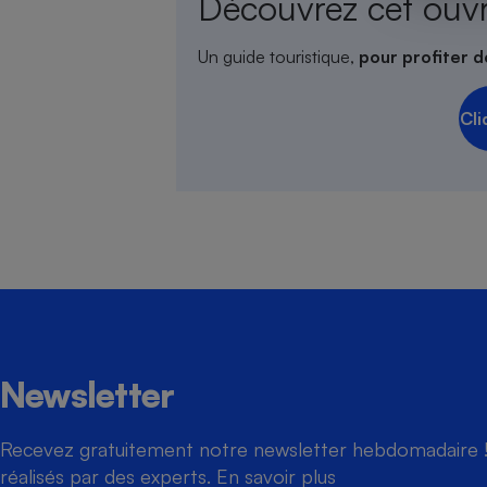
Découvrez cet ouv
Un guide touristique,
pour profiter d
Cafetière à expresso
Cli
Robot ménager
Newsletter
Recevez gratuitement notre newsletter hebdomadaire ! 
réalisés par des experts.
En savoir plus