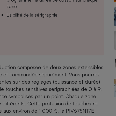
zone
Lisibilité de la sérigraphie
- Ustensile
Foie gras
Aide auditive
r
Assurance vie
Poêle à granulés
nduction composée de deux zones extensibles
gne - Comment choisir une
lle de champagne
e et commandée séparément. Vous pourrez
en ligne
rentes sur des réglages (puissance et durée)
Ordinateur portable
e touches sensitives sérigraphiées de 0 à 9,
Crème solaire
Lave-vaisselle
nce symbolisés par un point. Chaque zone
 différents. Cette profusion de touches ne
sée aux environ de 1 000 €, la PIV675N17E