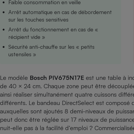
Faible consommation en veille
Internet
Arrêt automatique en cas de débordement
Gros électroménager
Téléphonie
sur les touches sensitives
Petit électroménager 
Arrêt du fonctionnement en cas de «
Complément
récipient vide »
alimentaire
Mutuelle
Assurance emprunteu
Sécurité anti-chauffe sur les « petits
ustensiles »
Matelas
Le modèle
Bosch
PIV675N17E
est une table à i
Champa
boutei
de 40 × 24 cm. Chaque zone peut être découplé
Banque 
ainsi réaliser simultanément quatre cuissons diffé
Téléviseur
différents. Le bandeau DirectSelect est composé d
Antimoustique
Lave-linge
auxquelles sont ajoutés 8 demi-niveaux de puissa
peut donc être réglée sur 17 niveaux de puissance
nuit-elle pas à la facilité d’emploi ? Commerciali