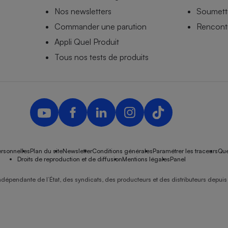
Nos newsletters
Soumettr
Commander une parution
Rencontr
Appli Quel Produit
Tous nos tests de produits
rsonnelles
Plan du site
Newsletter
Conditions générales
Paramétrer les traceurs
Que
Droits de reproduction et de diffusion
Mentions légales
Panel
ndépendante de l’État, des syndicats, des producteurs et des distributeurs depuis 