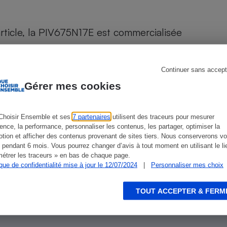
Électricité - Gaz
rticle, la PIV675N17E est commercialisée
Appareil photo
numérique
Four encastrable
Continuer sans accept
Gérer mes cookies
Lessive
ien que non-exhaustive. À l’exception des autorisations
Choisir Ensemble et ses
7 partenaires
utilisent des traceurs pour mesurer
de
La Note Que Choisir
, il n’existe aucune relation
ience, la performance, personnaliser les contenus, les partager, optimiser la
encés.
tion et afficher des contenus provenant de sites tiers. Nous conserverons vo
 pendant 6 mois. Vous pourrez changer d’avis à tout moment en utilisant le li
étrer les traceurs » en bas de chaque page.
Aspirateur
ique de confidentialité mise à jour le 12/07/2024
|
Personnaliser mes choix
TOUT ACCEPTER & FERM