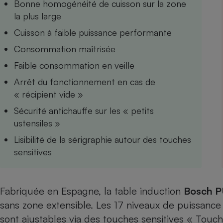
Bonne homogénéité de cuisson sur la zone
Internet
la plus large
Gros électroménager
Téléphonie
Cuisson à faible puissance performante
Petit électroménager 
Consommation maîtrisée
Complément
alimentaire
Faible consommation en veille
Mutuelle
Assurance emprunteu
Arrêt du fonctionnement en cas de
« récipient vide »
Sécurité antichauffe sur les « petits
ustensiles »
Matelas
Champa
boutei
Lisibilité de la sérigraphie autour des touches
Banque 
sensitives
Téléviseur
Antimoustique
Lave-linge
Fabriquée en Espagne, la table induction
Bosch 
sans zone extensible. Les 17 niveaux de puissanc
sont ajustables via des touches sensitives « TouchS