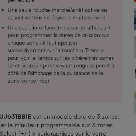
Une seule touche marche/arrêt active ou
désactive tous les foyers simultanément
Une seule interface (minuteur et afficheur)
- Ustensile
Foie gras
pour programmer la durée de cuisson sur
chaque zone : il faut appuyer
Aide auditive
r
Assurance vie
successivement sur la touche « Timer »
pour voir le temps sur les différentes zones
de cuisson (un petit voyant rouge apparaît à
côté de l'affichage de la puissance de la
Poêle à granulés
gne - Comment choisir une
zone concernée)
lle de champagne
en ligne
Ordinateur portable
Crème solaire
Lave-vaisselle
PUJ631BB1E
est un modèle doté de 3 zones,
e et le minuteur programmable sur 3 zones
elect (+/-) » sérigraphiées sur le verre