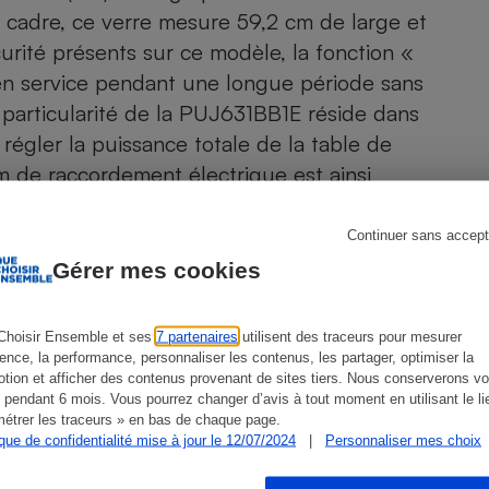
Électricité - Gaz
 cadre, ce verre mesure 59,2 cm de large et
rité présents sur ce modèle, la fonction «
Appareil photo
 en service pendant une longue période sans
numérique
 particularité de la PUJ631BB1E réside dans
Four encastrable
égler la puissance totale de la table de
um de raccordement électrique est ainsi
 majorité de ses concurrentes.
Lessive
Continuer sans accept
re à la PUJ611BB1E, également sans cadre.
Gérer mes cookies
Choisir Ensemble et ses
7 partenaires
utilisent des traceurs pour mesurer
Aspirateur
ience, la performance, personnaliser les contenus, les partager, optimiser la
tion et afficher des contenus provenant de sites tiers. Nous conserverons vo
 pendant 6 mois. Vous pourrez changer d’avis à tout moment en utilisant le li
ien que non-exhaustive. À l’exception des autorisations
étrer les traceurs » en bas de chaque page.
de
La Note Que Choisir
, il n’existe aucune relation
ique de confidentialité mise à jour le 12/07/2024
|
Personnaliser mes choix
encés.