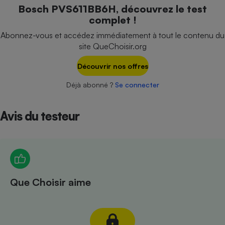
Téléphone mobile -
Bosch PVS611BB6H, découvrez le test
Smartphone
complet !
Plaque de cuisson à
induction
Abonnez-vous et accédez immédiatement à tout le contenu du
site QueChoisir.org
Découvrir nos offres
Climatiseur -
Ventilateur
Déjà abonné ?
Se connecter
Avis du testeur
Antivirus
Climatiseur -
Ventilateur
Que Choisir aime