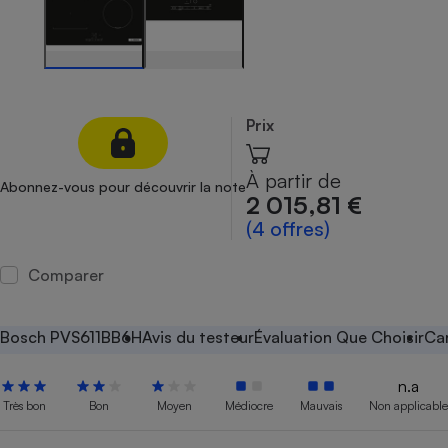
Petit électroménager - U
Complément
alimentaire
Mutuelle
Assurance emprunteur
Prix
À partir de
Abonnez-vous pour découvrir la note
Matelas
2 015,81 €
Champagne
bouteille
(4 offres)
Banque en 
Téléviseur
Comparer
Antimoustique
Lave-linge
Bosch PVS611BB6H
Avis du testeur
Évaluation Que Choisir
Car
n.a
Radiateur électrique
Très bon
Bon
Moyen
Médiocre
Mauvais
Non applicable