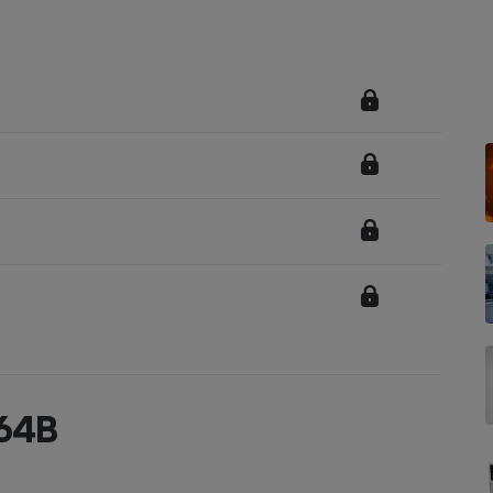
Électricité - Gaz
Appareil photo
numérique
Four encastrable
Lessive
Aspirateur
364B