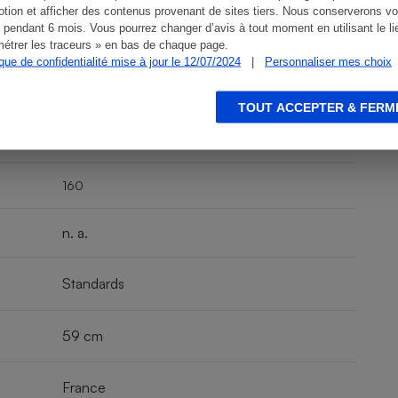
tion et afficher des contenus provenant de sites tiers. Nous conserverons vo
 pendant 6 mois. Vous pourrez changer d’avis à tout moment en utilisant le li
n. a.
étrer les traceurs » en bas de chaque page.
ique de confidentialité mise à jour le 12/07/2024
|
Personnaliser mes choix
TOUT ACCEPTER & FERM
180
160
n. a.
Standards
59 cm
France