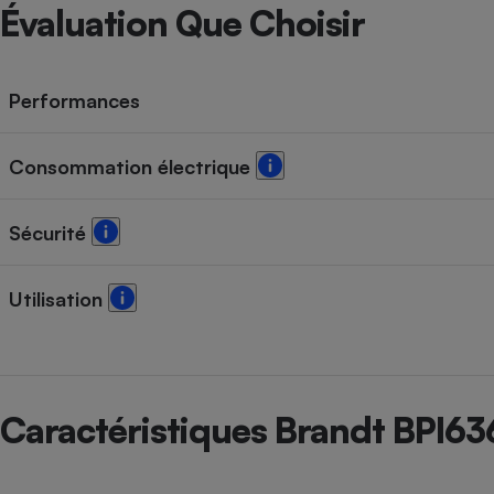
Radiateur électrique
Évaluation Que Choisir
Téléphone mobile -
Smartphone
Performances
Plaque de cuisson à
induction
Consommation électrique
Climatiseur -
Sécurité
Ventilateur
Utilisation
Antivirus
Climatiseur -
Ventilateur
Caractéristiques Brandt BPI6