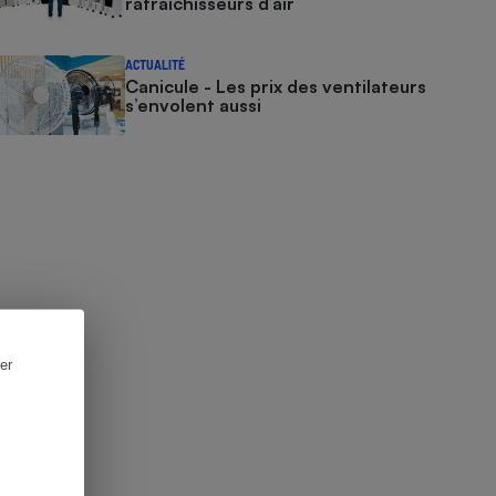
rafraîchisseurs d’air
ACTUALITÉ
Canicule - Les prix des ventilateurs
s’envolent aussi
er