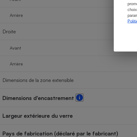
promo
choix
Arrière
param
Polit
Droite
Avant
Arrière
Dimensions de la zone extensible
Dimensions d'encastrement
Largeur extérieure du verre
Pays de fabrication (déclaré par le fabricant)