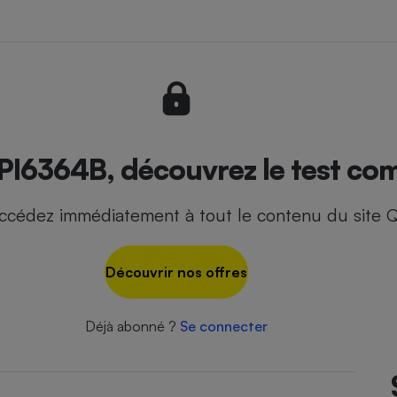
- Ustensile
Foie gras
Aide auditive
r
Assurance vie
PI6364B, découvrez le test com
ccédez immédiatement à tout le contenu du site Q
Poêle à granulés
gne - Comment choisir une
lle de champagne
en ligne
Découvrir nos offres
Ordinateur portable
Crème solaire
Lave-vaisselle
Déjà abonné ?
Se connecter