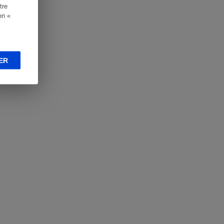
tre
en «
ER