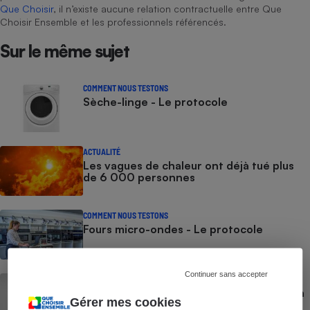
Que Choisir
, il n’existe aucune relation contractuelle entre Que
Choisir Ensemble et les professionnels référencés.
Cafetière à expressos
Sur le même sujet
COMMENT NOUS TESTONS
Sèche-linge - Le protocole
ACTUALITÉ
Robot ménager
Les vagues de chaleur ont déjà tué plus
de 6 000 personnes
COMMENT NOUS TESTONS
Fours micro-ondes - Le protocole
Continuer sans accepter
GUIDE D'ACHAT
Rafraîchisseur d’air - Comment choisir un
Gérer mes cookies
rafraîchisseur d’air