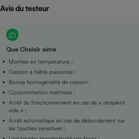
Avis du testeur
Petit électroménager - U
Complément
alimentaire
Mutuelle
Assurance emprunteur
Que Choisir aime
Matelas
Montée en température ;
Champagne
bouteille
Banque en 
Cuisson à faible puissance ;
Téléviseur
Bonne homogénéité de cuisson ;
Antimoustique
Lave-linge
Consommation maîtrisée ;
Arrêt du fonctionnement en cas de « récipient
vide » ;
Arrêt automatique en cas de débordement sur
Radiateur électrique
les touches sensitives ;
Une touche marche/arrêt par foyer ;