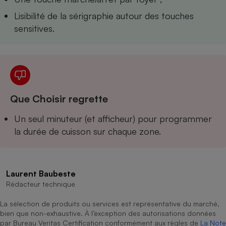
Téléphone mobile -
Smartphone
Lisibilité de la sérigraphie autour des touches
Plaque de cuisson à
sensitives.
induction
Climatiseur -
Ventilateur
Que Choisir regrette
Antivirus
Un seul minuteur (et afficheur) pour programmer
la durée de cuisson sur chaque zone.
Climatiseur -
Ventilateur
Laurent Baubeste
Rédacteur technique
La sélection de produits ou services est représentative du marché,
bien que non-exhaustive. À l’exception des autorisations données
par Bureau Veritas Certification conformément aux règles de
La Note