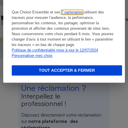
Que Choisir Ensemble et ses
7 partenaires
utilisent des
COMMENT NOUS TESTONS
traceurs pour mesurer l’audience, la performance,
Comment nous testons les rafraîchisseurs
personnaliser les contenus, les partager, optimiser la
d’air
promotion et afficher des contenus provenant de sites tiers.
Nous conserverons votre choix pendant 6 mois. Vous pourrez
changer d’avis à tout moment en utilisant le lien « paramétrer
ACTUALITÉ
Canicule - Les prix des ventilateurs
les traceurs » en bas de chaque page.
s’envolent aussi
Politique de confidentialité mise à jour le 12/07/2024
Personnaliser mes choix
TOUT ACCEPTER & FERMER
Une réclamation ?
Interpellez le
professionnel !
Déposez directement votre réclamation
sur
notre plateforme des
réclamations
.