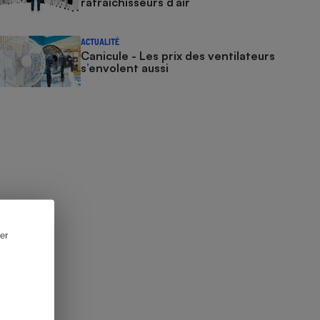
rafraîchisseurs d’air
ACTUALITÉ
Canicule - Les prix des ventilateurs
s’envolent aussi
er