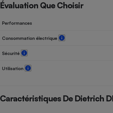
Radiateur électrique
Évaluation Que Choisir
Téléphone mobile -
Smartphone
Performances
Plaque de cuisson à
induction
Consommation électrique
Climatiseur -
Sécurité
Ventilateur
Utilisation
Antivirus
Climatiseur -
Ventilateur
Caractéristiques De Dietrich 