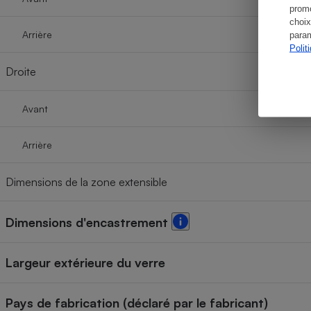
promo
choix
Arrière
param
Polit
Droite
Avant
Arrière
Dimensions de la zone extensible
Dimensions d'encastrement
Largeur extérieure du verre
Pays de fabrication (déclaré par le fabricant)