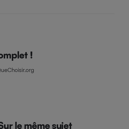
omplet !
ueChoisir.org
Sur le même sujet