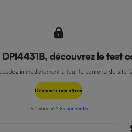
- Ustensile
Foie gras
Aide auditive
r
Assurance vie
 DPI4431B, découvrez le test c
ccédez immédiatement à tout le contenu du site Q
Poêle à granulés
gne - Comment choisir une
lle de champagne
en ligne
Découvrir nos offres
Ordinateur portable
Crème solaire
Lave-vaisselle
Déjà abonné ?
Se connecter