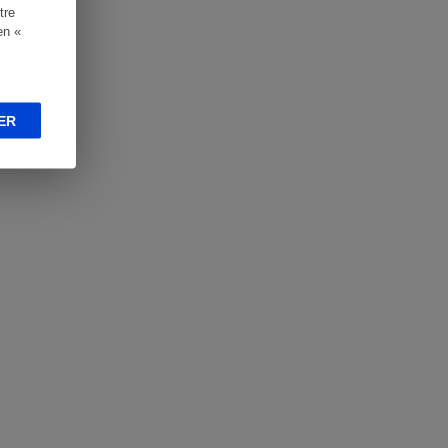
tre
en «
ER