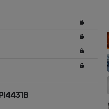
Électricité - Gaz
Appareil photo
numérique
Four encastrable
Lessive
Aspirateur
DPI4431B