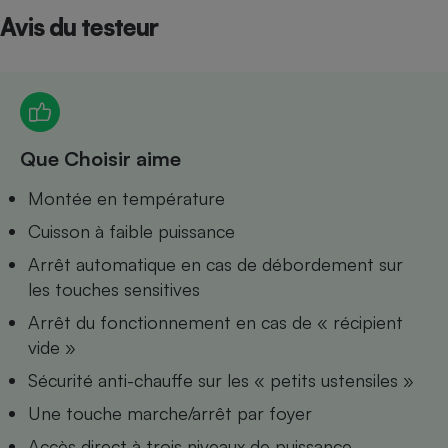
Avis du testeur
Petit électroménager - U
Complément
alimentaire
Mutuelle
Assurance emprunteur
Que Choisir aime
Matelas
Montée en température
Champagne
bouteille
Banque en 
Cuisson à faible puissance
Téléviseur
Arrêt automatique en cas de débordement sur
Antimoustique
les touches sensitives
Lave-linge
Arrêt du fonctionnement en cas de « récipient
vide »
Sécurité anti-chauffe sur les « petits ustensiles »
Radiateur électrique
Une touche marche/arrêt par foyer
Accès direct à trois niveaux de puissance