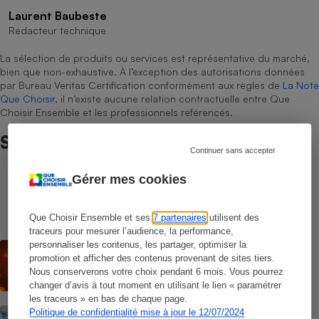
Laurent Baubeste
Rédacteur technique
La sélection de produits ou services est représentative du marché,
bien que non-exhaustive. À l’exception des autorisations données
par Bureau Veritas Certification conformément aux règles de
La Note
Que Choisir
, il n’existe aucune relation contractuelle entre Que
Choisir Ensemble et les professionnels référencés.
Sur le même sujet
Continuer sans accepter
Gérer mes cookies
COMMENT NOUS TESTONS
Sèche-linge - Le protocole
Que Choisir Ensemble et ses
7 partenaires
utilisent des
traceurs pour mesurer l’audience, la performance,
personnaliser les contenus, les partager, optimiser la
ACTUALITÉ
Les vagues de chaleur ont déjà tué plus
promotion et afficher des contenus provenant de sites tiers.
de 6 000 personnes
Nous conserverons votre choix pendant 6 mois. Vous pourrez
changer d’avis à tout moment en utilisant le lien « paramétrer
les traceurs » en bas de chaque page.
COMMENT NOUS TESTONS
Politique de confidentialité mise à jour le 12/07/2024