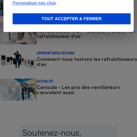
Fours micro-ondes - Le protocole
Personnaliser mes choix
TOUT ACCEPTER & FERMER
GUIDE D'ACHAT
Rafraîchisseur d’air - Comment choisir un
rafraîchisseur d’air
COMMENT NOUS TESTONS
Comment nous testons les rafraîchisseurs
d’air
ACTUALITÉ
Canicule - Les prix des ventilateurs
s’envolent aussi
Soutenez-nous,