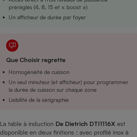
Téléphone mobile -
préréglés (4, 8, 15 et « boost »)
Smartphone
Plaque de cuisson à
Un afficheur de durée par foyer
induction
Climatiseur -
Ventilateur
Que Choisir regrette
Antivirus
Homogénéité de cuisson
Climatiseur -
Un seul minuteur (et afficheur) pour programmer
Ventilateur
la durée de cuisson sur chaque zone
Lisibilité de la sérigraphie
La table à induction
De Dietrich DTI1116X
est
disponible en deux finitions : avec profilé inox à